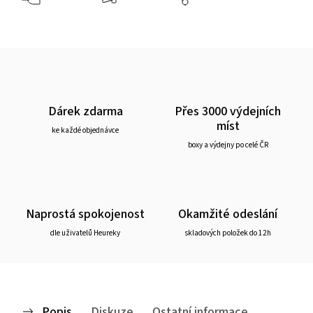
Dárek zdarma
Přes 3000 výdejních
míst
ke každé objednávce
boxy a výdejny po celé ČR
Naprostá spokojenost
Okamžité odeslání
dle uživatelů Heureky
skladových položek do 12h
Popis
Diskuze
Ostatní informace