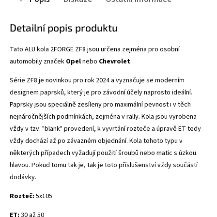
Detailní popis produktu
Tato ALU kola 2FORGE ZF8
jsou určena zejména pro osobní
automobily značek
Opel
nebo
Chevrolet
.
Série ZF8 je novinkou pro rok 2024 a vyznačuje se
moderním
designem paprsků, který je pro závodní účely naprosto ideální.
Paprsky jsou speciálně zesíleny pro maximální pevnost i v těch
nejnáročnějších podmínkách, zejména v rally. Kola jsou vyrobena
vždy v tzv. "blank" provedení, k vyvrtání rozteče a úpravě ET tedy
vždy dochází až po závazném objednání. Kola tohoto typu v
některých případech vyžadují použití šroubů nebo matic s úzkou
hlavou. Pokud tomu tak je, tak je toto příslušenství vždy součástí
dodávky.
Rozteč:
5x105
ET:
30 až 50