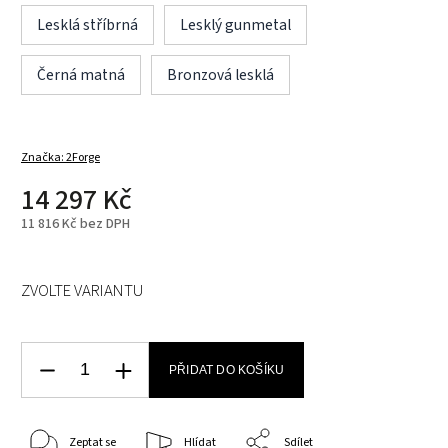
Lesklá stříbrná
Lesklý gunmetal
Černá matná
Bronzová lesklá
Značka:
2Forge
14 297 Kč
11 816 Kč bez DPH
ZVOLTE VARIANTU
PŘIDAT DO KOŠÍKU
Zeptat se
Hlídat
Sdílet