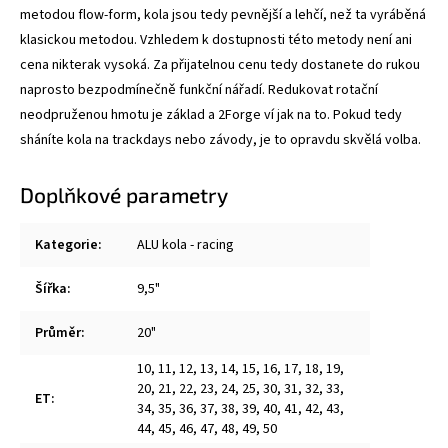
metodou flow-form, kola jsou tedy pevnější a lehčí, než ta vyráběná
klasickou metodou. Vzhledem k dostupnosti této metody není ani
cena nikterak vysoká. Za přijatelnou cenu tedy dostanete do rukou
naprosto bezpodmínečně funkční nářadí. Redukovat rotační
neodpruženou hmotu je základ a 2Forge ví jak na to. Pokud tedy
sháníte kola na trackdays nebo závody, je to opravdu skvělá volba.
Doplňkové parametry
Kategorie
:
ALU kola - racing
Šířka
:
9,5"
Průměr
:
20"
10
,
11
,
12
,
13
,
14
,
15
,
16
,
17
,
18
,
19
,
20
,
21
,
22
,
23
,
24
,
25
,
30
,
31
,
32
,
33
,
ET
:
34
,
35
,
36
,
37
,
38
,
39
,
40
,
41
,
42
,
43
,
44
,
45
,
46
,
47
,
48
,
49
,
50