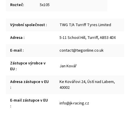
Rozteč
:
5x105
Výrobní společnost
:
TWG T/A Turriff Tyres Limited
Adresa
:
5-11 School Hill, Turriff, AB53 4DX
E-mail
:
contact@twgonline.co.uk
Zástupce výrobce v
Jan Kovář
EU
:
Adresa zástupce v EU
Ke Kovářovi 24, Ústí nad Labem,
:
40002
E-mail zástupce v EU
info@jk-racing.cz
: