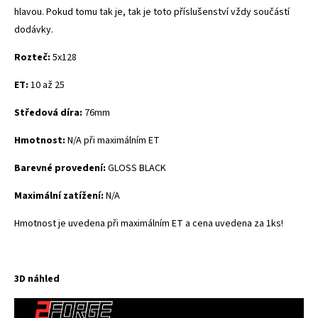
hlavou. Pokud tomu tak je, tak je toto příslušenství vždy součástí
dodávky.
Rozteč:
5x128
ET:
10 až 25
Středová díra:
76mm
Hmotnost:
N/A při maximálním ET
Barevné provedení:
GLOSS BLACK
Maximální zatížení:
N/A
Hmotnost je uvedena při maximálním ET a cena uvedena za 1ks!
3D náhled