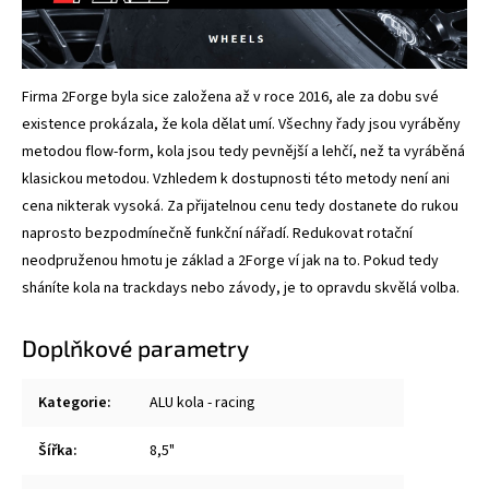
Firma 2Forge byla sice založena až v roce 2016, ale za dobu své
existence prokázala, že kola dělat umí. Všechny řady jsou vyráběny
metodou flow-form, kola jsou tedy pevnější a lehčí, než ta vyráběná
klasickou metodou. Vzhledem k dostupnosti této metody není ani
cena nikterak vysoká. Za přijatelnou cenu tedy dostanete do rukou
naprosto bezpodmínečně funkční nářadí. Redukovat rotační
neodpruženou hmotu je základ a 2Forge ví jak na to. Pokud tedy
sháníte kola na trackdays nebo závody, je to opravdu skvělá volba.
Doplňkové parametry
Kategorie
:
ALU kola - racing
Šířka
:
8,5"