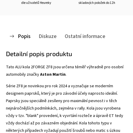
dle uživatelů Heureky
skladových položek do 12h
Popis
Diskuze
Ostatní informace
Detailní popis produktu
Tato ALU kola 2FORGE ZF8
jsou určena téměř výhradně pro osobní
automobily značky
Aston Martin
.
Série ZF8 je novinkou pro rok 2024 a vyznačuje se
moderním
designem paprsků, který je pro závodní účely naprosto ideální.
Paprsky jsou speciálně zesíleny pro maximální pevnost i v těch
nejnáročnějších podmínkách, zejména v rally. Kola jsou vyrobena
vždy v tzv. "blank" provedení, k vyvrtání rozteče a úpravě ET tedy
vždy dochází až po závazném objednání. Kola tohoto typu v
některých případech vyžadují použití šroubů nebo matic s úzkou