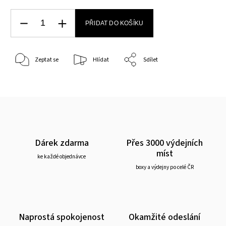
PŘIDAT DO KOŠÍKU
Zeptat se
Hlídat
Sdílet
Dárek zdarma
Přes 3000 výdejních
míst
ke každé objednávce
boxy a výdejny po celé ČR
Naprostá spokojenost
Okamžité odeslání