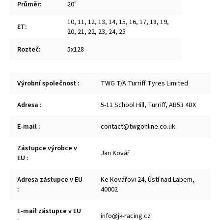
Průměr
:
20"
10
,
11
,
12
,
13
,
14
,
15
,
16
,
17
,
18
,
19
,
ET
:
20
,
21
,
22
,
23
,
24
,
25
Rozteč
:
5x128
Výrobní společnost
:
TWG T/A Turriff Tyres Limited
Adresa
:
5-11 School Hill, Turriff, AB53 4DX
E-mail
:
contact@twgonline.co.uk
Zástupce výrobce v
Jan Kovář
EU
:
Adresa zástupce v EU
Ke Kovářovi 24, Ústí nad Labem,
:
40002
E-mail zástupce v EU
info@jk-racing.cz