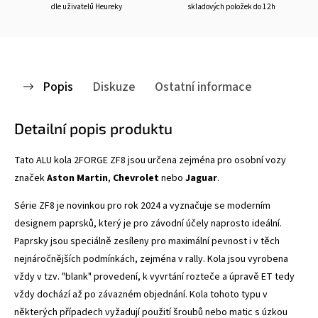
dle uživatelů Heureky
skladových položek do 12h
Popis
Diskuze
Ostatní informace
Detailní popis produktu
Tato ALU kola 2FORGE ZF8
jsou určena zejména pro osobní vozy
značek
Aston Martin
,
Chevrolet
nebo
Jaguar
.
Série ZF8 je novinkou pro rok 2024 a vyznačuje se
moderním
designem paprsků, který je pro závodní účely naprosto ideální.
Paprsky jsou speciálně zesíleny pro maximální pevnost i v těch
nejnáročnějších podmínkách, zejména v rally. Kola jsou vyrobena
vždy v tzv. "blank" provedení, k vyvrtání rozteče a úpravě ET tedy
vždy dochází až po závazném objednání. Kola tohoto typu v
některých případech vyžadují použití šroubů nebo matic s úzkou