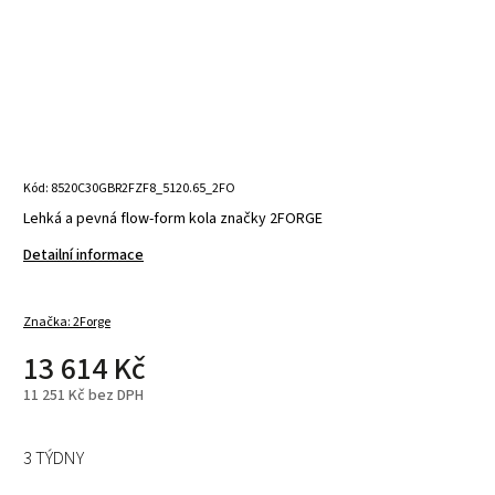
Kód:
8520C30GBR2FZF8_5120.65_2FO
Lehká a pevná flow-form kola značky 2FORGE
Detailní informace
Značka:
2Forge
13 614 Kč
11 251 Kč bez DPH
3 TÝDNY