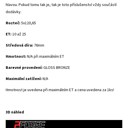
hlavou. Pokud tomu tak je, tak je toto příslušenství vždy součástí
dodávky.
Rozteč:
5x120,65
ET:
10 až 25
Středová díra:
76mm
Hmotnost:
N/A při maximálním ET
Barevné provedení:
GLOSS BRONZE
Maximální zatížení:
N/A
Hmotnost je uvedena při maximálním ET a cena uvedena za 1ks!
3D náhled