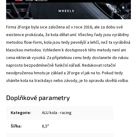
Firma 2Forge byla sice založena až v roce 2016, ale za dobu své
existence prokázala, že kola dělat umí. Všechny řady jsou vyráběny
metodou flow-form, kola jsou tedy pevnější a lehčí, než ta vyráběná
klasickou metodou. Vzhledem k dostupnosti této metody není ani
cena nikterak vysoká. Za přijatelnou cenu tedy dostanete do rukou
naprosto bezpodmínečně funkční nářadí. Redukovat rotační
neodpruženou hmotu je základ a 2Forge ví jak na to. Pokud tedy
sháníte kola na trackdays nebo závody, je to opravdu skvělá volba.
Doplňkové parametry
Kategorie
:
ALU kola - racing
Šířka
:
8,5"