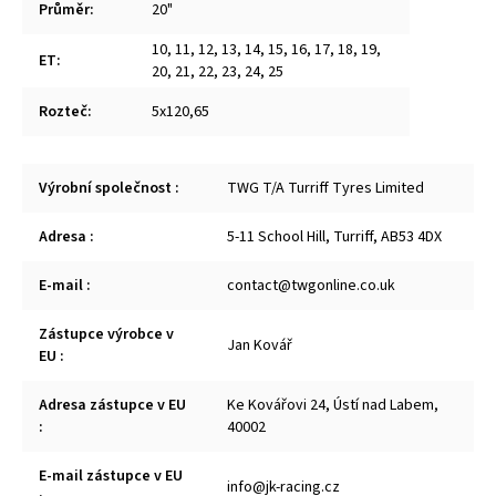
Průměr
:
20"
10
,
11
,
12
,
13
,
14
,
15
,
16
,
17
,
18
,
19
,
ET
:
20
,
21
,
22
,
23
,
24
,
25
Rozteč
:
5x120,65
Výrobní společnost
:
TWG T/A Turriff Tyres Limited
Adresa
:
5-11 School Hill, Turriff, AB53 4DX
E-mail
:
contact@twgonline.co.uk
Zástupce výrobce v
Jan Kovář
EU
:
Adresa zástupce v EU
Ke Kovářovi 24, Ústí nad Labem,
:
40002
E-mail zástupce v EU
info@jk-racing.cz