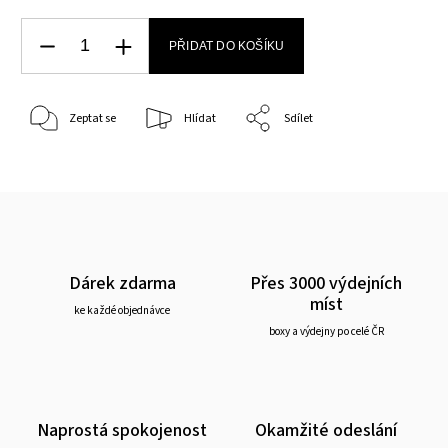
PŘIDAT DO KOŠÍKU
Zeptat se
Hlídat
Sdílet
Dárek zdarma
Přes 3000 výdejních
míst
ke každé objednávce
boxy a výdejny po celé ČR
Naprostá spokojenost
Okamžité odeslání