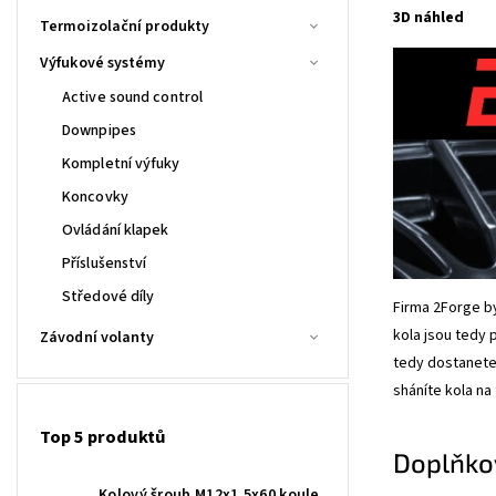
3D náhled
Termoizolační produkty
Výfukové systémy
Active sound control
Downpipes
Kompletní výfuky
Koncovky
Ovládání klapek
Příslušenství
Středové díly
Firma 2Forge by
kola jsou tedy 
Závodní volanty
tedy dostanete
sháníte kola na
Top 5 produktů
Doplňko
Kolový šroub M12x1,5x60 koule