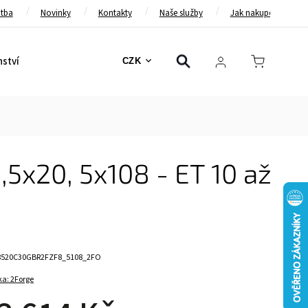
atba
Novinky
Kontakty
Naše služby
Jak nakupovat
nství
Bezpečnostní pásy
Bezpečnostní rámy
Brzd
CZK
,5x20, 5x108 - ET 10 až
8520C30GBR2FZF8_5108_2FO
ka:
2Forge