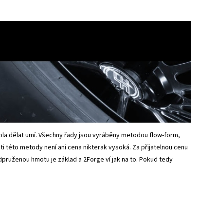
kola dělat umí. Všechny řady jsou vyráběny metodou flow-form,
i této metody není ani cena nikterak vysoká. Za přijatelnou cenu
ruženou hmotu je základ a 2Forge ví jak na to. Pokud tedy