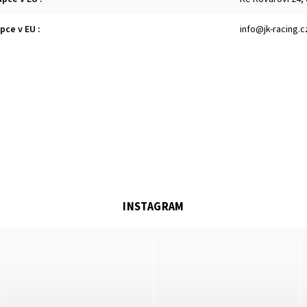
upce v EU
:
info@jk-racing.c
INSTAGRAM