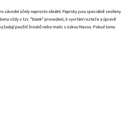
 závodní účely naprosto ideální. Paprsky jsou speciálně zesíleny
bena vždy v tzv. "blank" provedení, k vyvrtání rozteče a úpravě
vyžadují použití šroubů nebo matic s úzkou hlavou. Pokud tomu