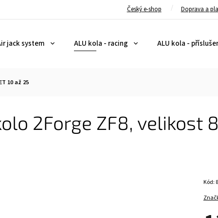
Český e-shop
Doprava a pl
ir jack system
ALU kola - racing
ALU kola - přísluše
ET 10 až 25
olo 2Forge ZF8, velikost 8
Kód:
Znač