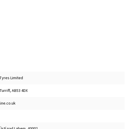
 Tyres Limited
 Turriff, AB53 4DX
ine.co.uk
 Ústí nad Labem, 40002