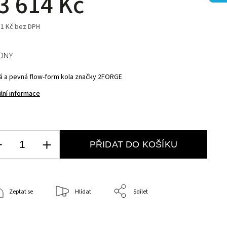
3 614 Kč
51 Kč bez DPH
ÝDNY
á a pevná flow-form kola značky 2FORGE
ilní informace
PŘIDAT DO KOŠÍKU
Zeptat se
Hlídat
Sdílet