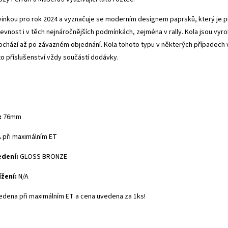
vinkou pro rok 2024 a vyznačuje se
moderním designem paprsků, který je pro
evnost i v těch nejnáročnějších podmínkách, zejména v rally. Kola jsou vyro
ochází až po závazném objednání. Kola tohoto typu v některých případech 
toto příslušenství vždy součástí dodávky.
:
76mm
A při maximálním ET
edení:
GLOSS BRONZE
ížení:
N/A
edena při maximálním ET a cena uvedena za 1ks!