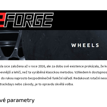
la sice založena až v roce 2016, ale za dobu své existence prokázala, že 
pevnější a lehčí, než ta vyráběná klasickou metodou. Vzhledem k dostupnost
 do rukou naprosto bezpodmínečně funkční nářadí. Redukovat rotační neodp
 trackdays nebo závody, je to opravdu skvělá volba.
vé parametry