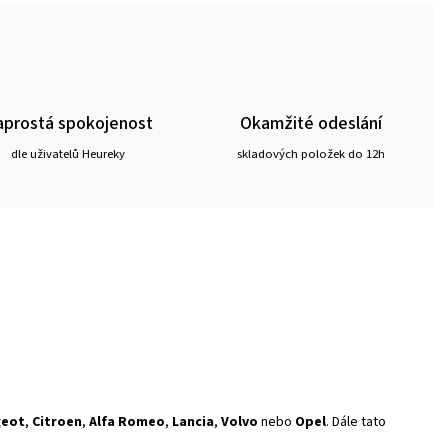
prostá spokojenost
Okamžité odeslání
dle uživatelů Heureky
skladových položek do 12h
geot
,
Citroen
,
Alfa Romeo
,
Lancia
,
Volvo
nebo
Opel
. Dále tato