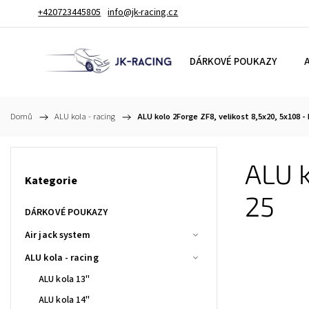
+420723445805
info@jk-racing.cz
DÁRKOVÉ POUKAZY
A
Domů
/
ALU kola - racing
/
ALU kolo 2Forge ZF8, velikost 8,5x20, 5x108 - 
ALU k
Kategorie
25
DÁRKOVÉ POUKAZY
Air jack system
ALU kola - racing
ALU kola 13"
ALU kola 14"