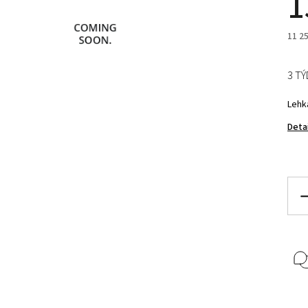
1
11 2
3 T
Lehk
Deta