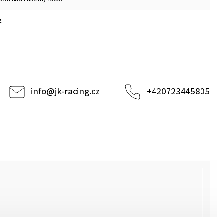
z
info
@
jk-racing.cz
+420723445805