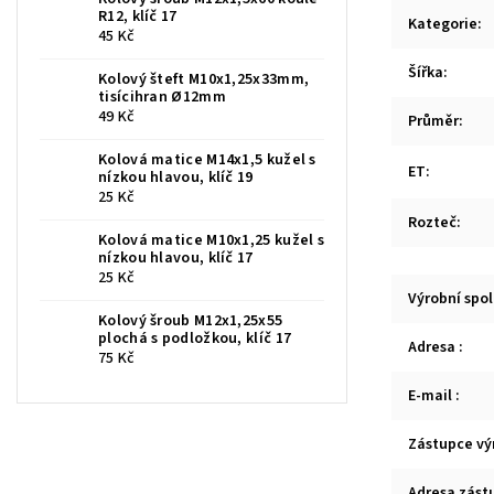
R12, klíč 17
Kategorie
:
45 Kč
Šířka
:
Kolový šteft M10x1,25x33mm,
tisícihran Ø12mm
49 Kč
Průměr
:
Kolová matice M14x1,5 kužel s
ET
:
nízkou hlavou, klíč 19
25 Kč
Rozteč
:
Kolová matice M10x1,25 kužel s
nízkou hlavou, klíč 17
25 Kč
Výrobní spo
Kolový šroub M12x1,25x55
plochá s podložkou, klíč 17
Adresa
:
75 Kč
E-mail
:
Zástupce vý
Adresa zást