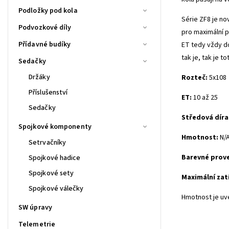
Podložky pod kola
Série ZF8 je no
Podvozkové díly
pro maximální p
Přídavné budíky
ET tedy vždy d
tak je, tak je 
Sedačky
Držáky
Rozteč:
5x108
Příslušenství
ET:
10 až 25
Sedačky
Středová díra
Spojkové komponenty
Hmotnost:
N/
Setrvačníky
Barevné prov
Spojkové hadice
Spojkové sety
Maximální zat
Spojkové válečky
Hmotnost je uv
SW úpravy
Telemetrie