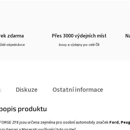
rek zdarma
Přes 3000 výdejních míst
Na
aždé objednávce
boxy a výdejny po celé ČR
s
Diskuze
Ostatní informace
 popis produktu
 2FORGE ZF8
jsou určena zejména pro osobní automobily značek
Ford
,
Peu
ozy Ferrari a Maserati využívající tuto rozteč.