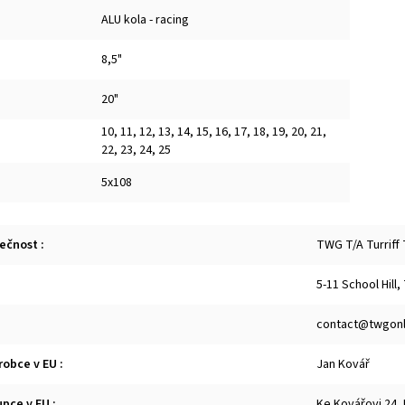
ALU kola - racing
8,5"
20"
10
,
11
,
12
,
13
,
14
,
15
,
16
,
17
,
18
,
19
,
20
,
21
,
22
,
23
,
24
,
25
5x108
lečnost
:
TWG T/A Turriff
5-11 School Hill,
contact@twgonl
robce v EU
:
Jan Kovář
upce v EU
:
Ke Kovářovi 24,