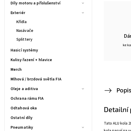
Díly motoru a příslušenství
Exteriér
Křídla
Nasávače
Dá
Splittery
ke k
Hasicí systémy
Kulisy řazení + hlavice
Merch
Mlhová / brzdová světla FIA
Popi
Oleje a aditiva
Ochrana rámu FIA
Detailní
Odtahová oka
Ostatní díly
Tato ALU kola
Pneumatiky
kola pasují na v