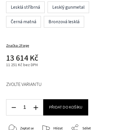
Lesklá stříbrná
Lesklý gunmetal
Černá matná
Bronzová lesklá
Značka:
2Forge
13 614 Kč
11 251 Kč bez DPH
ZVOLTE VARIANTU
PŘIDAT DO KOŠÍKU
Zeptat se
Hlídat
Sdílet