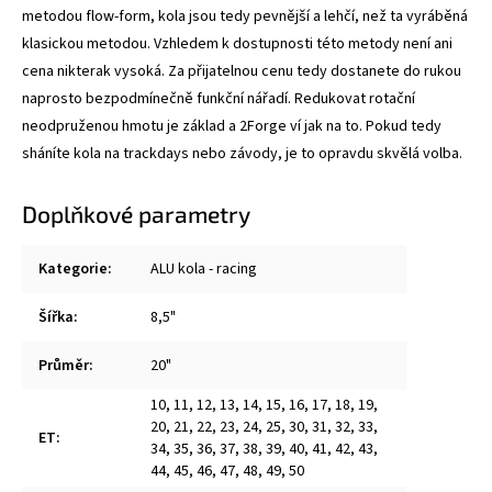
metodou flow-form, kola jsou tedy pevnější a lehčí, než ta vyráběná
klasickou metodou. Vzhledem k dostupnosti této metody není ani
cena nikterak vysoká. Za přijatelnou cenu tedy dostanete do rukou
naprosto bezpodmínečně funkční nářadí. Redukovat rotační
neodpruženou hmotu je základ a 2Forge ví jak na to. Pokud tedy
sháníte kola na trackdays nebo závody, je to opravdu skvělá volba.
Doplňkové parametry
Kategorie
:
ALU kola - racing
Šířka
:
8,5"
Průměr
:
20"
10
,
11
,
12
,
13
,
14
,
15
,
16
,
17
,
18
,
19
,
20
,
21
,
22
,
23
,
24
,
25
,
30
,
31
,
32
,
33
,
ET
:
34
,
35
,
36
,
37
,
38
,
39
,
40
,
41
,
42
,
43
,
44
,
45
,
46
,
47
,
48
,
49
,
50