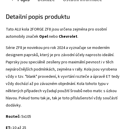
Detailní popis produktu
Tato ALU kola 2FORGE ZF8
jsou určena zejména pro osobní
automobily značek
Opel
nebo
Chevrolet
.
Série ZF8 je novinkou pro rok 2024 a vyznačuje se
moderním
designem paprsků, který je pro závodní účely naprosto ideální.
Paprsky jsou speciálně zesíleny pro maximální pevnost i v těch
nejnáročnějších podmínkách, zejména v rally. Kola jsou vyrobena
vždy v tzv. "blank" provedení, k vyvrtání rozteče a úpravě ET tedy
vždy dochází až po závazném objednání. Kola tohoto typu v
některých případech vyžadují použití šroubů nebo matic s úzkou
hlavou. Pokud tomu tak je, tak je toto příslušenství vždy součástí
dodávky.
Rozteč:
5x105
ET:
10 až 25