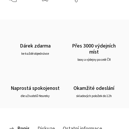
Dárek zdarma
Přes 3000 výdejních
míst
ke každé objednávce
boxy a výdejny po celé ČR
Naprostá spokojenost
Okamžité odeslání
dle uživatelů Heureky
skladových položek do 12h
Popis
Diskuze
Ostatní informace