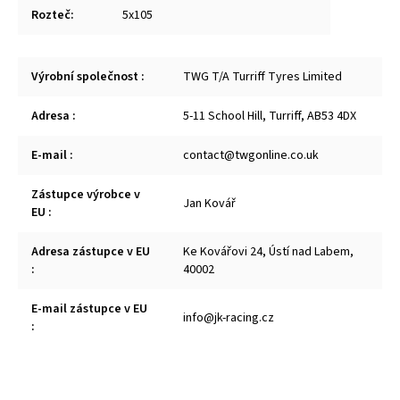
Rozteč
:
5x105
Výrobní společnost
:
TWG T/A Turriff Tyres Limited
Adresa
:
5-11 School Hill, Turriff, AB53 4DX
E-mail
:
contact@twgonline.co.uk
Zástupce výrobce v
Jan Kovář
EU
:
Adresa zástupce v EU
Ke Kovářovi 24, Ústí nad Labem,
:
40002
E-mail zástupce v EU
info@jk-racing.cz
: