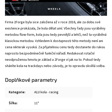
Firma 2Forge byla sice založena až v roce 2016, ale za dobu své
existence prokázala, že kola dělat umí. Všechny řady jsou vyráběny
metodou flow-form, kola jsou tedy pevnější a lehčí, než ta vyráběná
klasickou metodou. Vzhledem k dostupnosti této metody není ani
cena nikterak vysoká. Za přijatelnou cenu tedy dostanete do rukou
naprosto bezpodmínečně funkční nářadí. Redukovat rotační
neodpruženou hmotu je základ a 2Forge ví jak na to. Pokud tedy
sháníte kola na trackdays nebo závody, je to opravdu skvělá volba.
Doplňkové parametry
Kategorie
:
ALU kola - racing
Šířka
:
11"