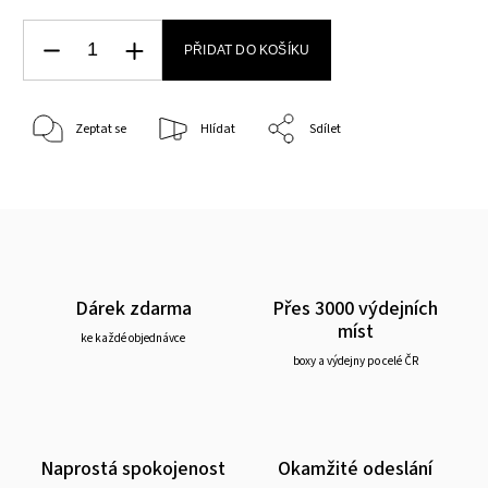
PŘIDAT DO KOŠÍKU
Zeptat se
Hlídat
Sdílet
Dárek zdarma
Přes 3000 výdejních
míst
ke každé objednávce
boxy a výdejny po celé ČR
Naprostá spokojenost
Okamžité odeslání