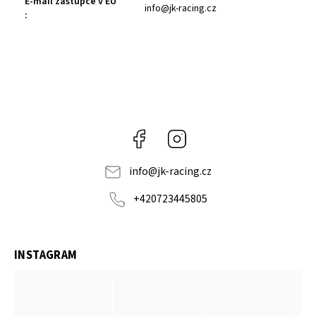
E-mail zástupce v EU
info@jk-racing.cz
:
Facebook
Instagram
info
@
jk-racing.cz
+420723445805
INSTAGRAM