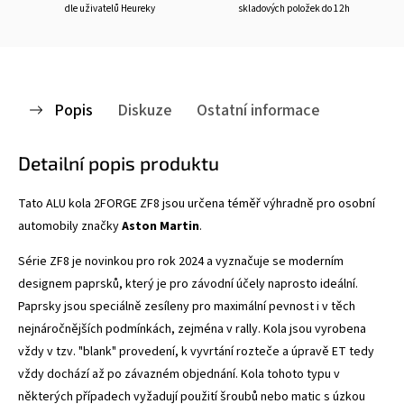
dle uživatelů Heureky
skladových položek do 12h
Popis
Diskuze
Ostatní informace
Detailní popis produktu
Tato ALU kola 2FORGE ZF8
jsou určena téměř výhradně pro osobní
automobily značky
Aston Martin
.
Série ZF8 je novinkou pro rok 2024 a vyznačuje se
moderním
designem paprsků, který je pro závodní účely naprosto ideální.
Paprsky jsou speciálně zesíleny pro maximální pevnost i v těch
nejnáročnějších podmínkách, zejména v rally. Kola jsou vyrobena
vždy v tzv. "blank" provedení, k vyvrtání rozteče a úpravě ET tedy
vždy dochází až po závazném objednání. Kola tohoto typu v
některých případech vyžadují použití šroubů nebo matic s úzkou