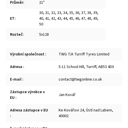
Průměr
:
21"
30
,
31
,
32
,
33
,
34
,
35
,
36
,
37
,
38
,
39
,
ET
:
40
,
41
,
42
,
43
,
44
,
45
,
46
,
47
,
48
,
49
,
50
Rozteč
:
5x128
Výrobní společnost
:
TWG T/A Turriff Tyres Limited
Adresa
:
5-11 School Hill, Turriff, AB53 4DX
E-mail
:
contact@twgonline.co.uk
Zástupce výrobce v
Jan Kovář
EU
:
Adresa zástupce v EU
Ke Kovářovi 24, Ústí nad Labem,
:
40002