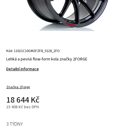
Kód:
11021C10GM2FZF8_5128_2FO
Lehká a pevná flow-form kola značky 2FORGE
Detailní informace
Značka:
2Forge
18 644 Kč
15 408 Kč bez DPH
3 TÝDNY