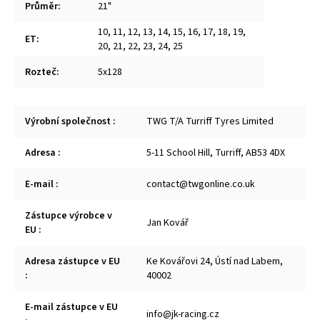
Průměr
:
21"
10
,
11
,
12
,
13
,
14
,
15
,
16
,
17
,
18
,
19
,
ET
:
20
,
21
,
22
,
23
,
24
,
25
Rozteč
:
5x128
Výrobní společnost
:
TWG T/A Turriff Tyres Limited
Adresa
:
5-11 School Hill, Turriff, AB53 4DX
E-mail
:
contact@twgonline.co.uk
Zástupce výrobce v
Jan Kovář
EU
:
Adresa zástupce v EU
Ke Kovářovi 24, Ústí nad Labem,
:
40002
E-mail zástupce v EU
info@jk-racing.cz