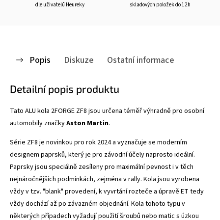
dle uživatelů Heureky
skladových položek do 12h
Popis
Diskuze
Ostatní informace
Detailní popis produktu
Tato ALU kola 2FORGE ZF8
jsou určena téměř výhradně pro osobní
automobily značky
Aston Martin
.
Série ZF8 je novinkou pro rok 2024 a vyznačuje se
moderním
designem paprsků, který je pro závodní účely naprosto ideální.
Paprsky jsou speciálně zesíleny pro maximální pevnost i v těch
nejnáročnějších podmínkách, zejména v rally. Kola jsou vyrobena
vždy v tzv. "blank" provedení, k vyvrtání rozteče a úpravě ET tedy
vždy dochází až po závazném objednání. Kola tohoto typu v
některých případech vyžadují použití šroubů nebo matic s úzkou