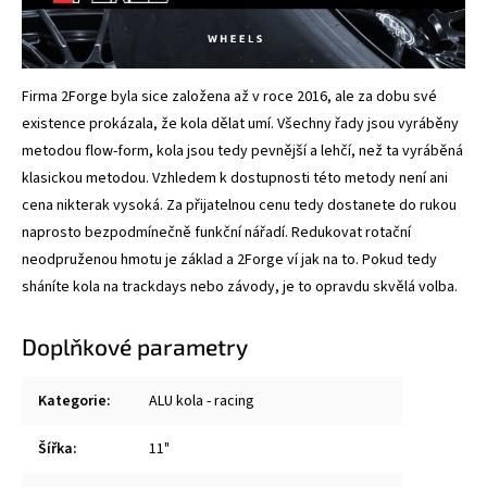
Firma 2Forge byla sice založena až v roce 2016, ale za dobu své
existence prokázala, že kola dělat umí. Všechny řady jsou vyráběny
metodou flow-form, kola jsou tedy pevnější a lehčí, než ta vyráběná
klasickou metodou. Vzhledem k dostupnosti této metody není ani
cena nikterak vysoká. Za přijatelnou cenu tedy dostanete do rukou
naprosto bezpodmínečně funkční nářadí. Redukovat rotační
neodpruženou hmotu je základ a 2Forge ví jak na to. Pokud tedy
sháníte kola na trackdays nebo závody, je to opravdu skvělá volba.
Doplňkové parametry
Kategorie
:
ALU kola - racing
Šířka
:
11"