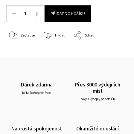
PŘIDAT DO KOŠÍKU
Zeptat se
Hlídat
Sdílet
Dárek zdarma
Přes 3000 výdejních
míst
ke každé objednávce
boxy a výdejny po celé ČR
Naprostá spokojenost
Okamžité odeslání