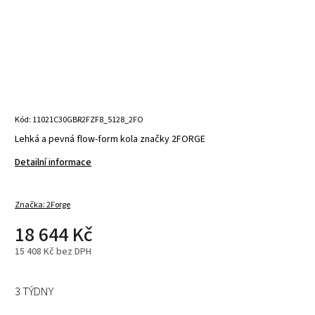
Kód:
11021C30GBR2FZF8_5128_2FO
Lehká a pevná flow-form kola značky 2FORGE
Detailní informace
Značka:
2Forge
18 644 Kč
15 408 Kč bez DPH
3 TÝDNY