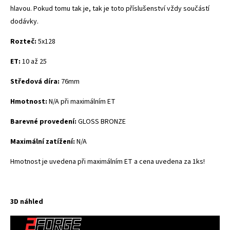
hlavou. Pokud tomu tak je, tak je toto příslušenství vždy součástí
dodávky.
Rozteč:
5x128
ET:
10 až 25
Středová díra:
76mm
Hmotnost:
N/A při maximálním ET
Barevné provedení:
GLOSS BRONZE
Maximální zatížení:
N/A
Hmotnost je uvedena při maximálním ET a cena uvedena za 1ks!
3D náhled