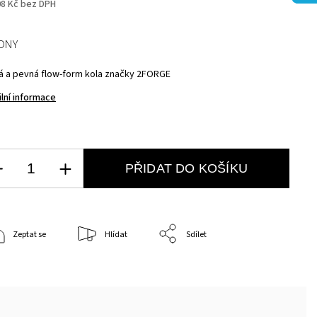
08 Kč bez DPH
ÝDNY
á a pevná flow-form kola značky 2FORGE
ilní informace
PŘIDAT DO KOŠÍKU
Zeptat se
Hlídat
Sdílet