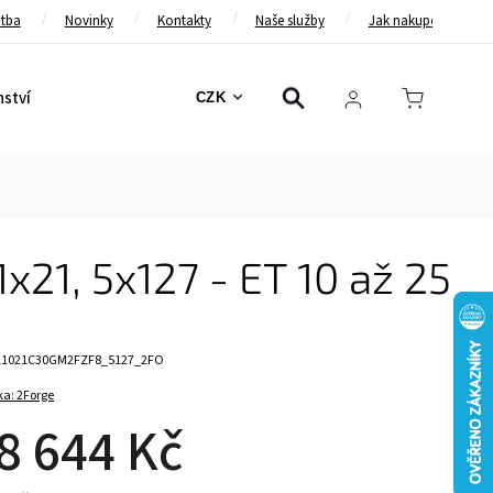
atba
Novinky
Kontakty
Naše služby
Jak nakupovat
nství
Bezpečnostní pásy
Bezpečnostní rámy
Brzd
CZK
1x21, 5x127 - ET 10 až 25
11021C30GM2FZF8_5127_2FO
ka:
2Forge
8 644 Kč