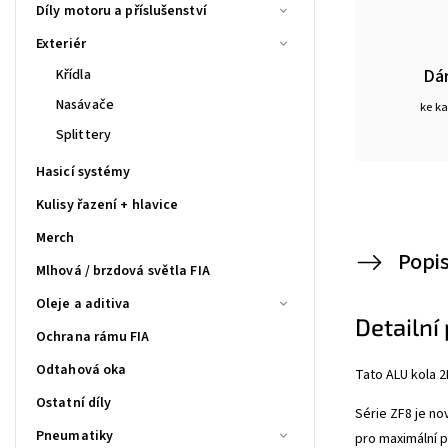
Díly motoru a příslušenství
Exteriér
Dá
Křídla
Nasávače
ke k
Splittery
Hasicí systémy
Kulisy řazení + hlavice
Merch
Popi
Mlhová / brzdová světla FIA
Oleje a aditiva
Detailní
Ochrana rámu FIA
Odtahová oka
Tato ALU kola
Ostatní díly
Série ZF8 je no
Pneumatiky
pro maximální p