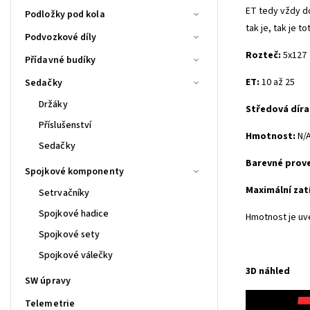
ET tedy vždy d
Podložky pod kola
tak je, tak je 
Podvozkové díly
Rozteč:
5x127
Přídavné budíky
ET:
10 až 25
Sedačky
Držáky
Středová díra
Příslušenství
Hmotnost:
N/
Sedačky
Barevné prov
Spojkové komponenty
Maximální zat
Setrvačníky
Spojkové hadice
Hmotnost je uv
Spojkové sety
Spojkové válečky
3D náhled
SW úpravy
Telemetrie