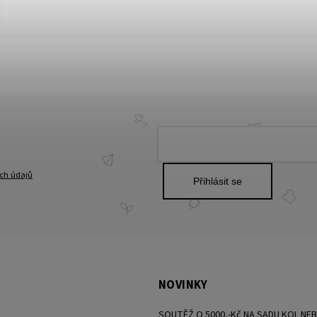
ch údajů
Přihlásit se
NOVINKY
SOUTĚŽ O 5000,-Kč NA SADU KOL NE