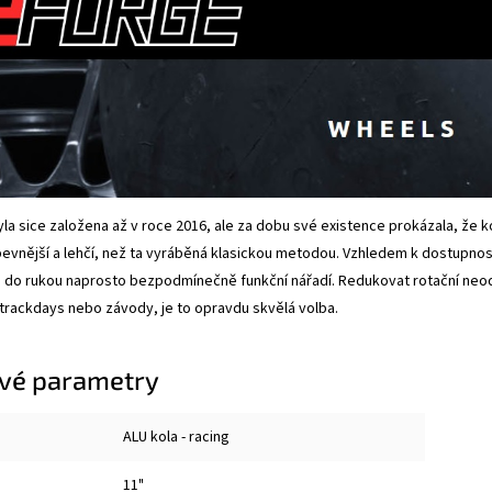
la sice založena až v roce 2016, ale za dobu své existence prokázala, že 
pevnější a lehčí, než ta vyráběná klasickou metodou. Vzhledem k dostupnost
 do rukou naprosto bezpodmínečně funkční nářadí. Redukovat rotační neodp
 trackdays nebo závody, je to opravdu skvělá volba.
vé parametry
ALU kola - racing
11"