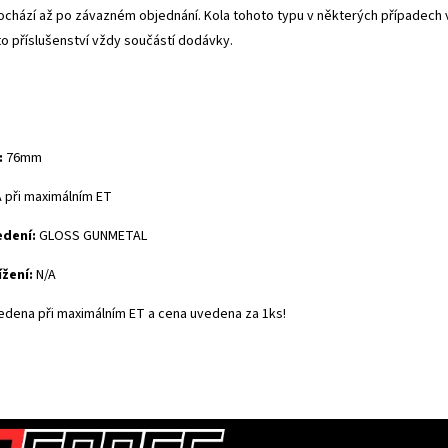
ochází až po závazném objednání. Kola tohoto typu v některých případech 
toto příslušenství vždy součástí dodávky.
:
76mm
A při maximálním ET
edení:
GLOSS GUNMETAL
ížení:
N/A
edena při maximálním ET a cena uvedena za 1ks!