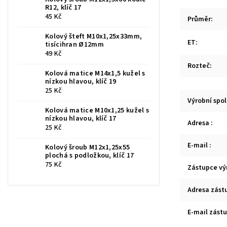
R12, klíč 17
45 Kč
Průměr
:
Kolový šteft M10x1,25x33mm,
ET
:
tisícihran Ø12mm
49 Kč
Rozteč
:
Kolová matice M14x1,5 kužel s
nízkou hlavou, klíč 19
25 Kč
Výrobní spo
Kolová matice M10x1,25 kužel s
nízkou hlavou, klíč 17
Adresa
:
25 Kč
E-mail
:
Kolový šroub M12x1,25x55
plochá s podložkou, klíč 17
75 Kč
Zástupce vý
Adresa zást
E-mail zást