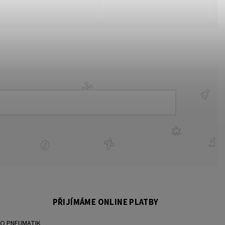
PŘIJÍMÁME ONLINE PLATBY
BO PNEUMATIK