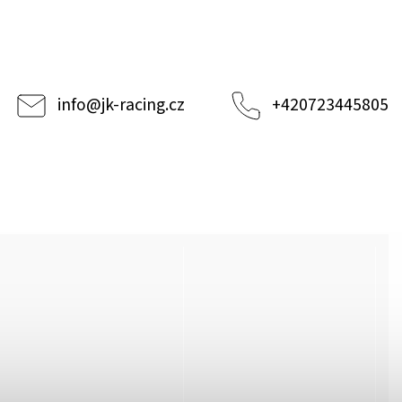
info
@
jk-racing.cz
+420723445805