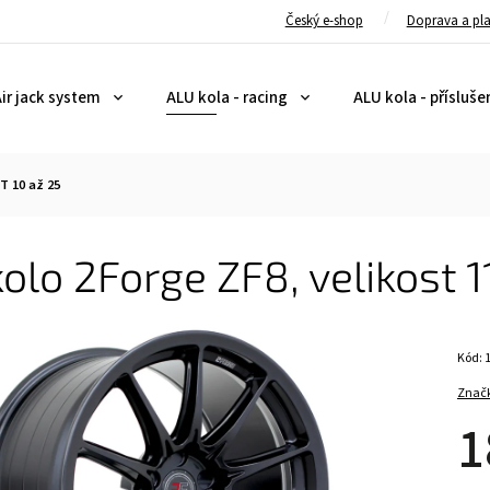
Český e-shop
Doprava a pl
ir jack system
ALU kola - racing
ALU kola - přísluše
ET 10 až 25
olo 2Forge ZF8, velikost 1
Kód:
Znač
1