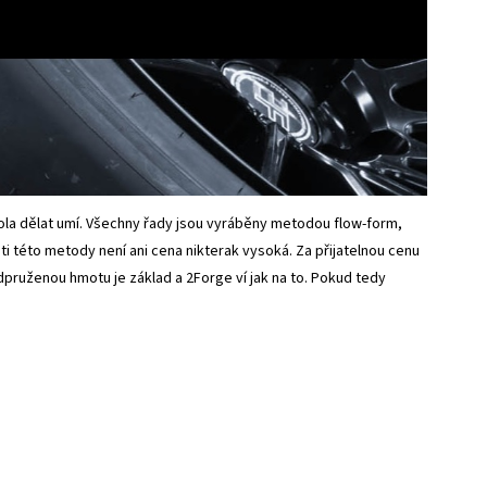
kola dělat umí. Všechny řady jsou vyráběny metodou flow-form,
i této metody není ani cena nikterak vysoká. Za přijatelnou cenu
ruženou hmotu je základ a 2Forge ví jak na to. Pokud tedy