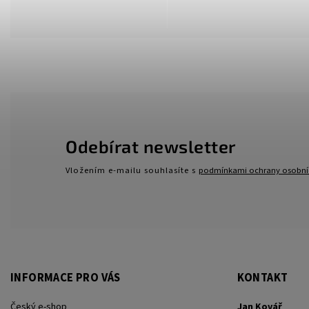
Odebírat newsletter
Vložením e-mailu souhlasíte s
podmínkami ochrany osobní
INFORMACE PRO VÁS
KONTAKT
Český e-shop
Jan Kovář