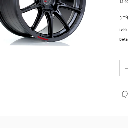
15 4
3 T
Lehk
Deta