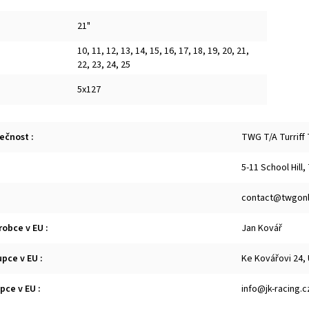
21"
10
,
11
,
12
,
13
,
14
,
15
,
16
,
17
,
18
,
19
,
20
,
21
,
22
,
23
,
24
,
25
5x127
lečnost
:
TWG T/A Turriff
5-11 School Hill,
contact@twgonl
robce v EU
:
Jan Kovář
upce v EU
:
Ke Kovářovi 24,
upce v EU
:
info@jk-racing.c