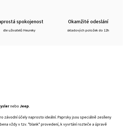
prostá spokojenost
Okamžité odeslání
dle uživatelů Heureky
skladových položek do 12h
ysler
nebo
Jeep
.
 závodní účely naprosto ideální. Paprsky jsou speciálně zesíleny
bena vždy v tzv. "blank" provedení, k vyvrtání rozteče a úpravě