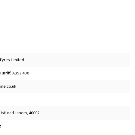
 Tyres Limited
 Turriff, AB53 4DX
ine.co.uk
 Ústí nad Labem, 40002
z