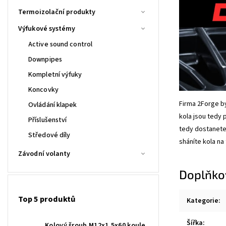
Termoizolační produkty
Výfukové systémy
Active sound control
Downpipes
Kompletní výfuky
Koncovky
Firma 2Forge by
Ovládání klapek
kola jsou tedy 
Příslušenství
tedy dostanete
Středové díly
sháníte kola na
Závodní volanty
Doplňko
Top 5 produktů
Kategorie
:
Šířka
:
Kolový šroub M12x1,5x60 koule