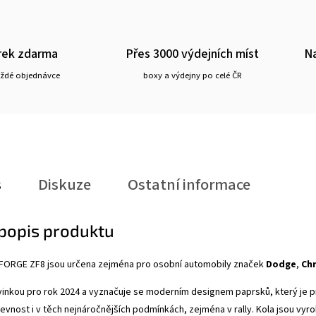
rek zdarma
Přes 3000 výdejních míst
Na
aždé objednávce
boxy a výdejny po celé ČR
s
Diskuze
Ostatní informace
 popis produktu
 2FORGE ZF8
jsou určena zejména pro osobní automobily značek
Dodge
,
Chr
vinkou pro rok 2024 a vyznačuje se
moderním designem paprsků, který je pro
evnost i v těch nejnáročnějších podmínkách, zejména v rally. Kola jsou vyro