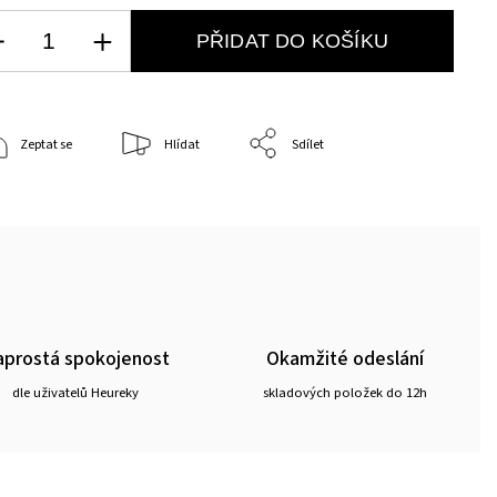
PŘIDAT DO KOŠÍKU
Zeptat se
Hlídat
Sdílet
prostá spokojenost
Okamžité odeslání
dle uživatelů Heureky
skladových položek do 12h