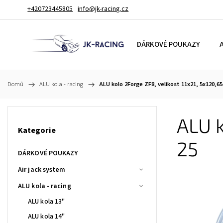
+420723445805
info@jk-racing.cz
DÁRKOVÉ POUKAZY
A
Domů
/
ALU kola - racing
/
ALU kolo 2Forge ZF8, velikost 11x21, 5x120,65
ALU k
Kategorie
25
DÁRKOVÉ POUKAZY
Air jack system
ALU kola - racing
ALU kola 13"
ALU kola 14"