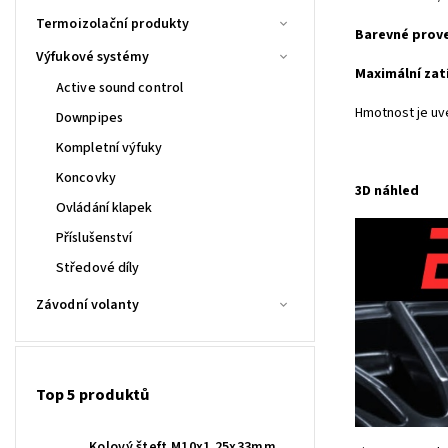
Termoizolační produkty
Barevné prov
Výfukové systémy
Maximální zat
Active sound control
Hmotnost je uv
Downpipes
Kompletní výfuky
Koncovky
3D náhled
Ovládání klapek
Příslušenství
Středové díly
Závodní volanty
Top 5 produktů
Kolový šteft M10x1,25x33mm,