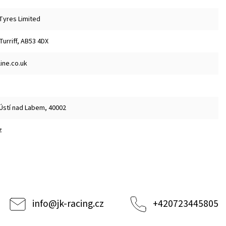
 Tyres Limited
 Turriff, AB53 4DX
ine.co.uk
 Ústí nad Labem, 40002
z
info
@
jk-racing.cz
+420723445805