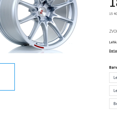
1
15 4
ZVO
Lehk
Deta
Bar
Le
Le
B