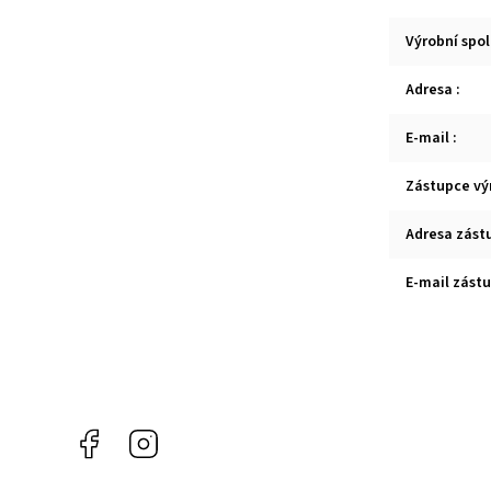
Výrobní spo
Adresa
:
E-mail
:
Zástupce vý
Adresa zást
E-mail zást
Facebook
Instagram