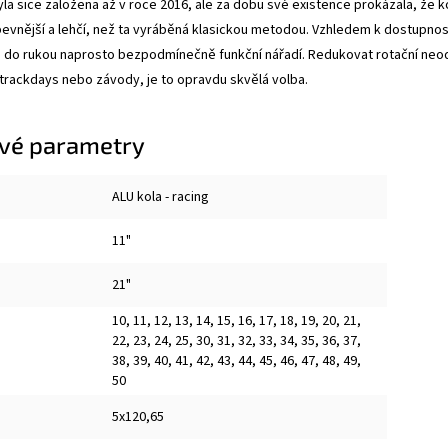
la sice založena až v roce 2016, ale za dobu své existence prokázala, že 
pevnější a lehčí, než ta vyráběná klasickou metodou. Vzhledem k dostupnost
 do rukou naprosto bezpodmínečně funkční nářadí. Redukovat rotační neodp
 trackdays nebo závody, je to opravdu skvělá volba.
vé parametry
ALU kola - racing
11"
21"
10
,
11
,
12
,
13
,
14
,
15
,
16
,
17
,
18
,
19
,
20
,
21
,
22
,
23
,
24
,
25
,
30
,
31
,
32
,
33
,
34
,
35
,
36
,
37
,
38
,
39
,
40
,
41
,
42
,
43
,
44
,
45
,
46
,
47
,
48
,
49
,
50
5x120,65