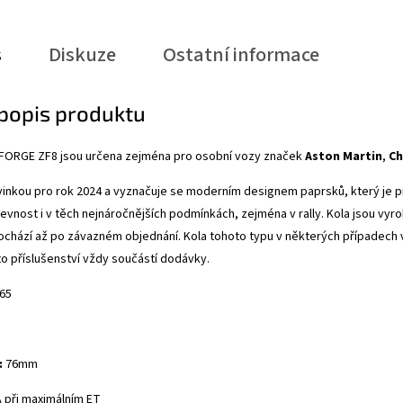
s
Diskuze
Ostatní informace
 popis produktu
 2FORGE ZF8
jsou určena zejména pro osobní vozy značek
Aston Martin
,
Ch
vinkou pro rok 2024 a vyznačuje se
moderním designem paprsků, který je pro
evnost i v těch nejnáročnějších podmínkách, zejména v rally. Kola jsou vyro
ochází až po závazném objednání. Kola tohoto typu v některých případech 
toto příslušenství vždy součástí dodávky.
65
:
76mm
A při maximálním ET