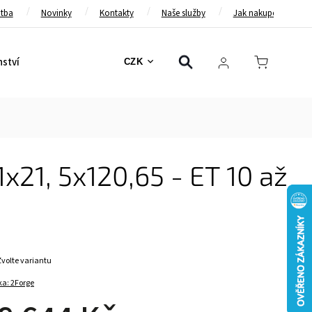
atba
Novinky
Kontakty
Naše služby
Jak nakupovat
nství
Bezpečnostní pásy
Bezpečnostní rámy
Brzd
CZK
1x21, 5x120,65 - ET 10 až
Zvolte variantu
ka:
2Forge