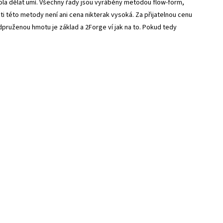
kola dělat umí. Všechny řady jsou vyráběny metodou flow-form,
i této metody není ani cena nikterak vysoká. Za přijatelnou cenu
ruženou hmotu je základ a 2Forge ví jak na to. Pokud tedy