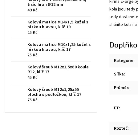
Firma 2Forge by
tisícihran Ø12mm
kola jsou tedy 
49 Kč
tedy dostanete
Kolová matice M14x1,5 kužel s
sháníte kola na
nízkou hlavou, klíč 19
25 Kč
Doplňko
Kolová matice M10x1,25 kužel s
nízkou hlavou, klíč 17
25 Kč
Kategorie
:
Kolový šroub M12x1,5x60 koule
R12, klíč 17
Šířka
:
45 Kč
Průměr
:
Kolový šroub M12x1,25x55
plochá s podložkou, klíč 17
75 Kč
ET
:
Rozteč
: