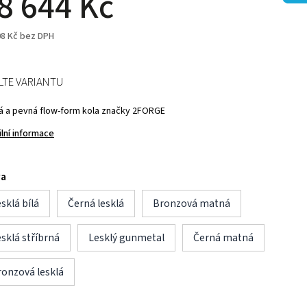
8 644 Kč
08 Kč bez DPH
LTE VARIANTU
á a pevná flow-form kola značky 2FORGE
ilní informace
va
sklá bílá
Černá lesklá
Bronzová matná
sklá stříbrná
Lesklý gunmetal
Černá matná
ronzová lesklá