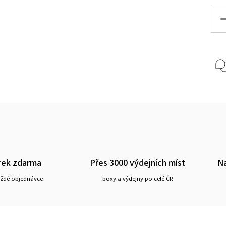
rek zdarma
Přes 3000 výdejních míst
Na
aždé objednávce
boxy a výdejny po celé ČR