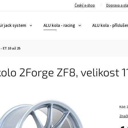
Český e-shop
Doprava a pl
ir jack system
ALU kola - racing
ALU kola - přísluše
 - ET 10 až 25
olo 2Forge ZF8, velikost 1
Kód:
Znač