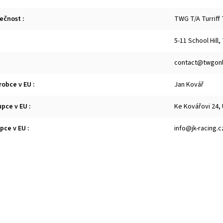
lečnost
:
TWG T/A Turriff
5-11 School Hill,
contact@twgonl
robce v EU
:
Jan Kovář
upce v EU
:
Ke Kovářovi 24,
upce v EU
:
info@jk-racing.c