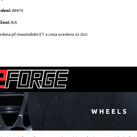
edení:
WHITE
ížení:
N/A
edena při maximálním ET a cena uvedena za 1ks!