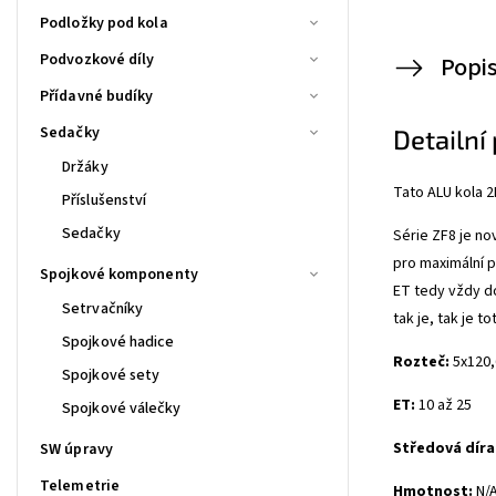
Podložky pod kola
Podvozkové díly
Popi
Přídavné budíky
Sedačky
Detailní
Držáky
Tato ALU kola
Příslušenství
Sedačky
Série ZF8 je no
pro maximální p
Spojkové komponenty
ET tedy vždy d
Setrvačníky
tak je, tak je 
Spojkové hadice
Rozteč:
5x120,
Spojkové sety
ET:
10 až 25
Spojkové válečky
Středová díra
SW úpravy
Telemetrie
Hmotnost:
N/