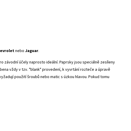
evrolet
nebo
Jaguar
.
 závodní účely naprosto ideální. Paprsky jsou speciálně zesíleny
bena vždy v tzv. "blank" provedení, k vyvrtání rozteče a úpravě
vyžadují použití šroubů nebo matic s úzkou hlavou. Pokud tomu