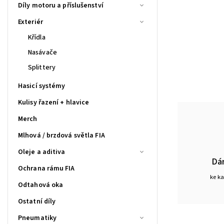
Díly motoru a příslušenství
Exteriér
Křídla
Nasávače
Splittery
Hasicí systémy
Kulisy řazení + hlavice
Merch
Mlhová / brzdová světla FIA
Oleje a aditiva
Dá
Ochrana rámu FIA
ke k
Odtahová oka
Ostatní díly
Pneumatiky