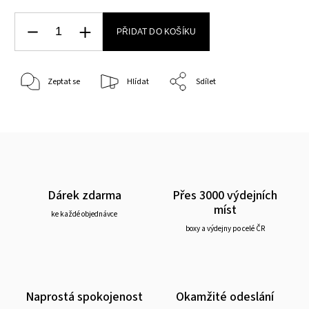
PŘIDAT DO KOŠÍKU
Zeptat se
Hlídat
Sdílet
Dárek zdarma
Přes 3000 výdejních
míst
ke každé objednávce
boxy a výdejny po celé ČR
Naprostá spokojenost
Okamžité odeslání