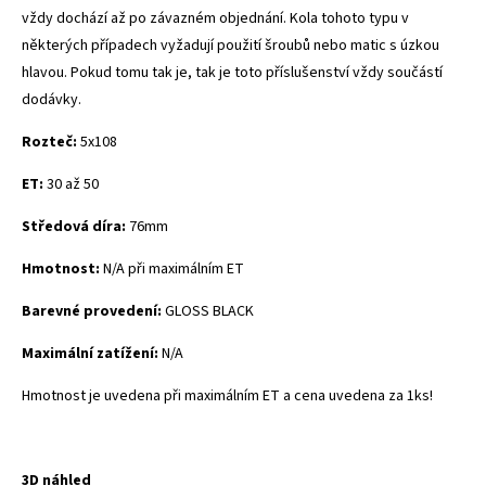
vždy dochází až po závazném objednání. Kola tohoto typu v
některých případech vyžadují použití šroubů nebo matic s úzkou
hlavou. Pokud tomu tak je, tak je toto příslušenství vždy součástí
dodávky.
Rozteč:
5x108
ET:
30 až 50
Středová díra:
76mm
Hmotnost:
N/A při maximálním ET
Barevné provedení:
GLOSS BLACK
Maximální zatížení:
N/A
Hmotnost je uvedena při maximálním ET a cena uvedena za 1ks!
3D náhled