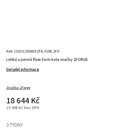
Kód:
11021C10GB2FZF8_5108_2FO
Lehká a pevná flow-form kola značky 2FORGE
Detailní informace
Značka:
2Forge
18 644 Kč
15 408 Kč bez DPH
3 TÝDNY