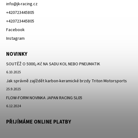
info
@
jk-racing.cz
+420723445805
+420723445805
Facebook
Instagram
NOVINKY
SOUTĚŽ O 5000,-Kč NA SADU KOL NEBO PNEUMATIK
6.10.2025
Jak správně zajíždět karbon-keramické brzdy Triton Motorsports
25.9.2025
FLOW-FORM NOVINKA JAPAN RACING SL05
6.12.2024
PŘIJÍMÁME ONLINE PLATBY