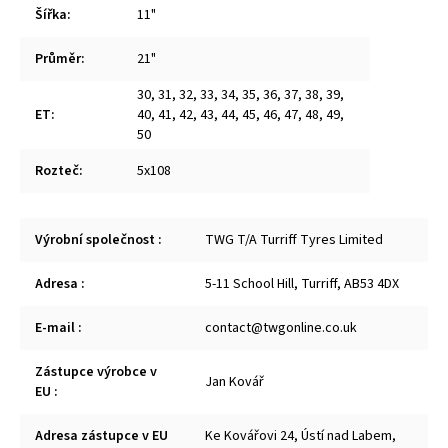
Šířka
:
11"
Průměr
:
21"
30
,
31
,
32
,
33
,
34
,
35
,
36
,
37
,
38
,
39
,
ET
:
40
,
41
,
42
,
43
,
44
,
45
,
46
,
47
,
48
,
49
,
50
Rozteč
:
5x108
Výrobní společnost
:
TWG T/A Turriff Tyres Limited
Adresa
:
5-11 School Hill, Turriff, AB53 4DX
E-mail
:
contact@twgonline.co.uk
Zástupce výrobce v
Jan Kovář
EU
:
Adresa zástupce v EU
Ke Kovářovi 24, Ústí nad Labem,