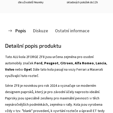
dle uživatelů Heureky
skladových položek do 12h
Popis
Diskuze
Ostatní informace
Detailní popis produktu
Tato ALU kola 2FORGE ZF8
jsou určena zejména pro osobní
automobily značek
Ford
,
Peugeot
,
Citroen
,
Alfa Romeo
,
Lancia
,
Volvo
nebo
Opel
. Dále tato kola pasují na vozy Ferrari a Maserati
využívající tuto rozteč.
Série ZF8 je novinkou pro rok 2024 a vyznačuje se
moderním
designem paprsků, který je pro závodní účely naprosto ideální.
Paprsky jsou speciálně zesíleny pro maximální pevnost i v těch
nejnáročnějších podmínkách, zejména v rally. Kola jsou vyrobena
vždy v tzv. "blank" provedení, k vyvrtání rozteče a úpravě ET tedy