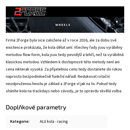
Firma 2Forge byla sice založena až v roce 2016, ale za dobu své
existence prokázala, že kola dělat umí. Všechny řady jsou vyráběny
metodou flow-form, kola jsou tedy pevnější a lehčí, než ta vyráběná
klasickou metodou. Vzhledem k dostupnosti této metody není ani
cena nikterak vysoká. Za přijatelnou cenu tedy dostanete do rukou
naprosto bezpodmínečně funkční nářadí. Redukovat rotační
neodpruženou hmotu je základ a 2Forge ví jak na to. Pokud tedy
sháníte kola na trackdays nebo závody, je to opravdu skvělá volba.
Doplňkové parametry
Kategorie
:
ALU kola - racing