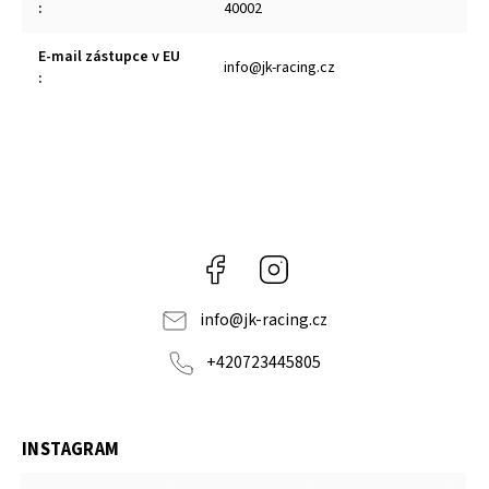
:
40002
E-mail zástupce v EU
info@jk-racing.cz
:
Facebook
Instagram
info
@
jk-racing.cz
+420723445805
INSTAGRAM