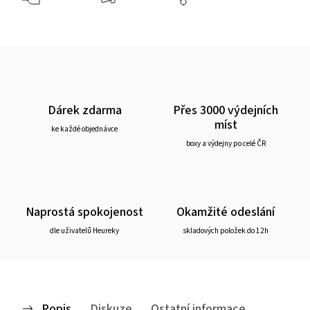
Dárek zdarma
Přes 3000 výdejních
míst
ke každé objednávce
boxy a výdejny po celé ČR
Naprostá spokojenost
Okamžité odeslání
dle uživatelů Heureky
skladových položek do 12h
Popis
Diskuze
Ostatní informace