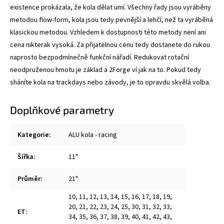
existence prokázala, že kola dělat umí. Všechny řady jsou vyráběny
metodou flow-form, kola jsou tedy pevnější a lehčí, než ta vyráběná
klasickou metodou. Vzhledem k dostupnosti této metody není ani
cena nikterak vysoká. Za přijatelnou cenu tedy dostanete do rukou
naprosto bezpodmínečně funkční nářadí. Redukovat rotační
neodpruženou hmotu je základ a 2Forge ví jak na to. Pokud tedy
sháníte kola na trackdays nebo závody, je to opravdu skvělá volba.
Doplňkové parametry
Kategorie
:
ALU kola - racing
Šířka
:
11"
Průměr
:
21"
10
,
11
,
12
,
13
,
14
,
15
,
16
,
17
,
18
,
19
,
20
,
21
,
22
,
23
,
24
,
25
,
30
,
31
,
32
,
33
,
ET
:
34
,
35
,
36
,
37
,
38
,
39
,
40
,
41
,
42
,
43
,