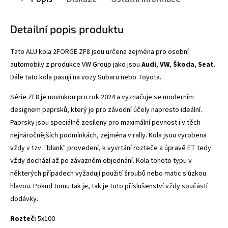
Detailní popis produktu
Tato ALU kola 2FORGE ZF8
jsou určena zejména pro osobní
automobily z produkce VW Group jako jsou
Audi
,
VW
,
Škoda
,
Seat
.
Dále tato kola pasují na vozy Subaru nebo Toyota.
Série ZF8 je novinkou pro rok 2024 a vyznačuje se
moderním
designem paprsků, který je pro závodní účely naprosto ideální.
Paprsky jsou speciálně zesíleny pro maximální pevnost i v těch
nejnáročnějších podmínkách, zejména v rally. Kola jsou vyrobena
vždy v tzv. "blank" provedení, k vyvrtání rozteče a úpravě ET tedy
vždy dochází až po závazném objednání. Kola tohoto typu v
některých případech vyžadují použití šroubů nebo matic s úzkou
hlavou. Pokud tomu tak je, tak je toto příslušenství vždy součástí
dodávky.
Rozteč:
5x100