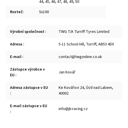
44
,
45
,
46
,
47
,
48
,
49
,
50
Rozteč
:
5x100
Výrobní společnost
:
TWG T/A Turriff Tyres Limited
Adresa
:
5-11 School Hill, Turriff, AB53 4DX
E-mail
:
contact@twgonline.co.uk
Zástupce výrobce v
Jan Kovář
EU
:
Adresa zástupce v EU
Ke Kovářovi 24, Ústí nad Labem,
:
40002
E-mail zástupce v EU
info@jk-racing.cz
: