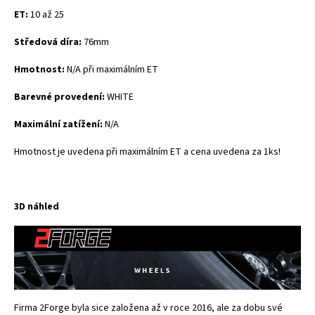
ET:
10 až 25
Středová díra:
76mm
Hmotnost:
N/A při maximálním ET
Barevné provedení:
WHITE
Maximální zatížení:
N/A
Hmotnost je uvedena při maximálním ET a cena uvedena za 1ks!
3D náhled
Firma 2Forge byla sice založena až v roce 2016, ale za dobu své