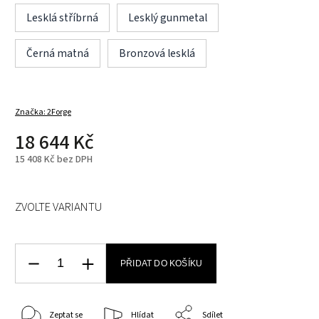
Lesklá stříbrná
Lesklý gunmetal
Černá matná
Bronzová lesklá
Značka:
2Forge
18 644 Kč
15 408 Kč bez DPH
ZVOLTE VARIANTU
PŘIDAT DO KOŠÍKU
Zeptat se
Hlídat
Sdílet