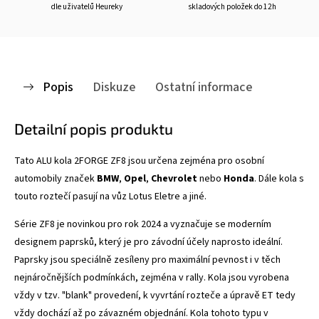
dle uživatelů Heureky
skladových položek do 12h
Popis
Diskuze
Ostatní informace
Detailní popis produktu
Tato ALU kola 2FORGE ZF8
jsou určena zejména pro osobní
automobily značek
BMW
,
Opel
,
Chevrolet
nebo
Honda
. Dále kola s
touto roztečí pasují na vůz Lotus Eletre a jiné.
Série ZF8 je novinkou pro rok 2024 a vyznačuje se
moderním
designem paprsků, který je pro závodní účely naprosto ideální.
Paprsky jsou speciálně zesíleny pro maximální pevnost i v těch
nejnáročnějších podmínkách, zejména v rally. Kola jsou vyrobena
vždy v tzv. "blank" provedení, k vyvrtání rozteče a úpravě ET tedy
vždy dochází až po závazném objednání. Kola tohoto typu v