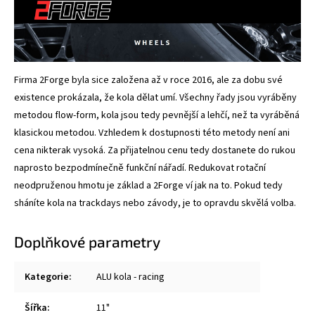
Firma 2Forge byla sice založena až v roce 2016, ale za dobu své
existence prokázala, že kola dělat umí. Všechny řady jsou vyráběny
metodou flow-form, kola jsou tedy pevnější a lehčí, než ta vyráběná
klasickou metodou. Vzhledem k dostupnosti této metody není ani
cena nikterak vysoká. Za přijatelnou cenu tedy dostanete do rukou
naprosto bezpodmínečně funkční nářadí. Redukovat rotační
neodpruženou hmotu je základ a 2Forge ví jak na to. Pokud tedy
sháníte kola na trackdays nebo závody, je to opravdu skvělá volba.
Doplňkové parametry
Kategorie
:
ALU kola - racing
Šířka
:
11"