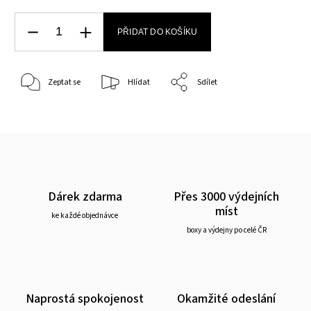
PŘIDAT DO KOŠÍKU
Zeptat se
Hlídat
Sdílet
Dárek zdarma
Přes 3000 výdejních
míst
ke každé objednávce
boxy a výdejny po celé ČR
Naprostá spokojenost
Okamžité odeslání