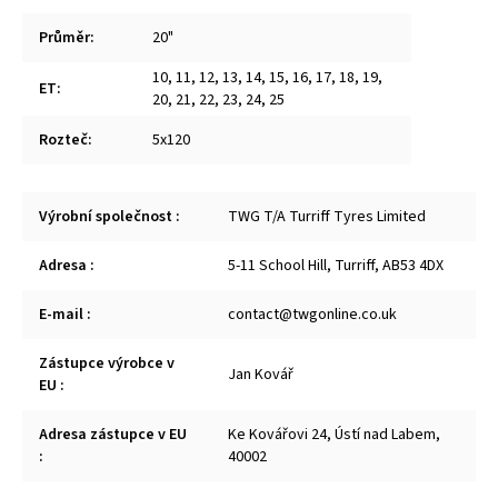
Průměr
:
20"
10
,
11
,
12
,
13
,
14
,
15
,
16
,
17
,
18
,
19
,
ET
:
20
,
21
,
22
,
23
,
24
,
25
Rozteč
:
5x120
Výrobní společnost
:
TWG T/A Turriff Tyres Limited
Adresa
:
5-11 School Hill, Turriff, AB53 4DX
E-mail
:
contact@twgonline.co.uk
Zástupce výrobce v
Jan Kovář
EU
:
Adresa zástupce v EU
Ke Kovářovi 24, Ústí nad Labem,
:
40002