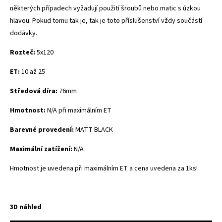
některých případech vyžadují použití šroubů nebo matic s úzkou
hlavou. Pokud tomu tak je, tak je toto příslušenství vždy součástí
dodávky.
Rozteč:
5x120
ET:
10 až 25
Středová díra:
76mm
Hmotnost:
N/A při maximálním ET
Barevné provedení:
MATT BLACK
Maximální zatížení:
N/A
Hmotnost je uvedena při maximálním ET a cena uvedena za 1ks!
3D náhled