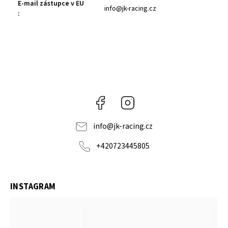
E-mail zástupce v EU
info@jk-racing.cz
:
Facebook
Instagram
info
@
jk-racing.cz
+420723445805
INSTAGRAM