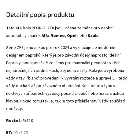
Detailní popis produktu
Tato ALU kola 2FORGE ZF8
jsou určena zejména pro osobní
automobily značek
Alfa Romeo
,
Opel
nebo
Saab
.
Série ZF8 je novinkou pro rok 2024 a vyznačuje se
moderním
designem paprsků, který je pro závodní účely naprosto ideální.
Paprsky jsou speciálně zesíleny pro maximální pevnost i v těch
nejnáročnějších podmínkách, zejména v rally. Kola jsou vyrobena
vždy v tzv. "blank" provedení, k vyvrtání rozteče a úpravě ET tedy
vždy dochází až po závazném objednání. Kola tohoto typu v
některých případech vyžadují použití šroubů nebo matic s úzkou
hlavou. Pokud tomu tak je, tak je toto příslušenství vždy součástí
dodávky.
Rozteč:
5x110
ET:
10 až 25