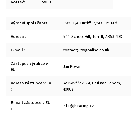
Rozteč
:
5x110
Výrobní společnost
:
TWG T/A Turriff Tyres Limited
Adresa
:
5-11 School Hill, Turriff, AB53 4DX
E-mail
:
contact@twgonline.co.uk
Zástupce výrobce v
Jan Kovář
EU
:
Adresa zástupce v EU
Ke Kovářovi 24, Ústí nad Labem,
:
40002
E-mail zástupce v EU
info@jk-racing.cz
: