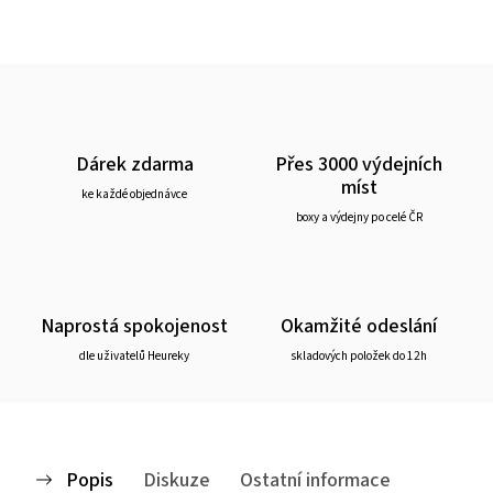
Dárek zdarma
Přes 3000 výdejních
míst
ke každé objednávce
boxy a výdejny po celé ČR
Naprostá spokojenost
Okamžité odeslání
dle uživatelů Heureky
skladových položek do 12h
Popis
Diskuze
Ostatní informace