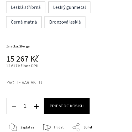
Lesklá stříbrná
Lesklý gunmetal
Černá matná
Bronzová lesklá
Značka:
2Forge
15 267 Kč
12 617 Kč bez DPH
ZVOLTE VARIANTU
PŘIDAT DO KOŠÍKU
Zeptat se
Hlídat
Sdílet