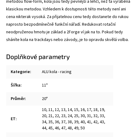
metodou flow-form, kola jsou tedy pevnější a lehčí, než ta vyráběná
klasickou metodou. Vzhledem k dostupnosti této metody není ani
cena nikterak vysoká. Za přijatelnou cenu tedy dostanete do rukou
naprosto bezpodmínečně funkční nářadí. Redukovat rotační
neodpruženou hmotu je základ a 2Forge ví jak na to. Pokud tedy
sháníte kola na trackdays nebo závody, je to opravdu skvělá volba.
Doplňkové parametry
Kategorie
:
ALU kola - racing
Šířka
:
11"
Průměr
:
20"
10
,
11
,
12
,
13
,
14
,
15
,
16
,
17
,
18
,
19
,
20
,
21
,
22
,
23
,
24
,
25
,
30
,
31
,
32
,
33
,
ET
:
34
,
35
,
36
,
37
,
38
,
39
,
40
,
41
,
42
,
43
,
44
,
45
,
46
,
47
,
48
,
49
,
50