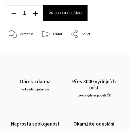
PŘIDAT DO KOŠÍKU
Zeptat se
Hlídat
Sdílet
Dárek zdarma
Přes 3000 výdejních
míst
ke každé objednávce
boxy a výdejny po celé ČR
Naprostá spokojenost
Okamžité odeslání