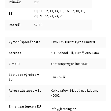
Průměr
:
20"
10
,
11
,
12
,
13
,
14
,
15
,
16
,
17
,
18
,
19
,
ET
:
20
,
21
,
22
,
23
,
24
,
25
Rozteč
:
5x110
Výrobní společnost
:
TWG T/A Turriff Tyres Limited
Adresa
:
5-11 School Hill, Turriff, AB53 4DX
E-mail
:
contact@twgonline.co.uk
Zástupce výrobce v
Jan Kovář
EU
:
Adresa zástupce v EU
Ke Kovářovi 24, Ústí nad Labem,
:
40002
E-mail zástupce v EU
info@jk-racing.cz