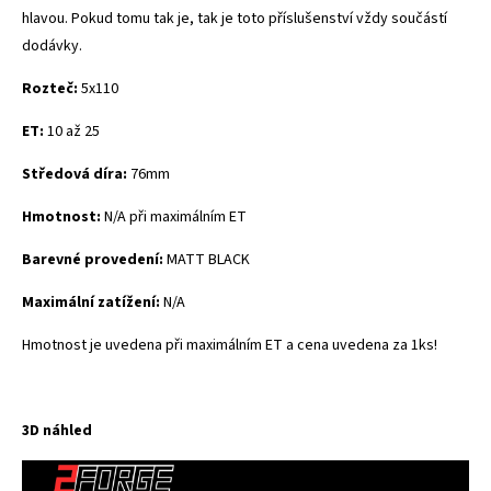
hlavou. Pokud tomu tak je, tak je toto příslušenství vždy součástí
dodávky.
Rozteč:
5x110
ET:
10 až 25
Středová díra:
76mm
Hmotnost:
N/A při maximálním ET
Barevné provedení:
MATT BLACK
Maximální zatížení:
N/A
Hmotnost je uvedena při maximálním ET a cena uvedena za 1ks!
3D náhled