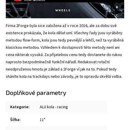
Firma 2Forge byla sice založena až v roce 2016, ale za dobu své
existence prokázala, že kola dělat umí. Všechny řady jsou vyráběny
metodou flow-form, kola jsou tedy pevnější a lehčí, než ta vyráběná
klasickou metodou. Vzhledem k dostupnosti této metody není ani
cena nikterak vysoká. Za přijatelnou cenu tedy dostanete do rukou
naprosto bezpodmínečně funkční nářadí. Redukovat rotační
neodpruženou hmotu je základ a 2Forge ví jak na to. Pokud tedy
sháníte kola na trackdays nebo závody, je to opravdu skvělá volba.
Doplňkové parametry
Kategorie
:
ALU kola - racing
Šířka
:
11"