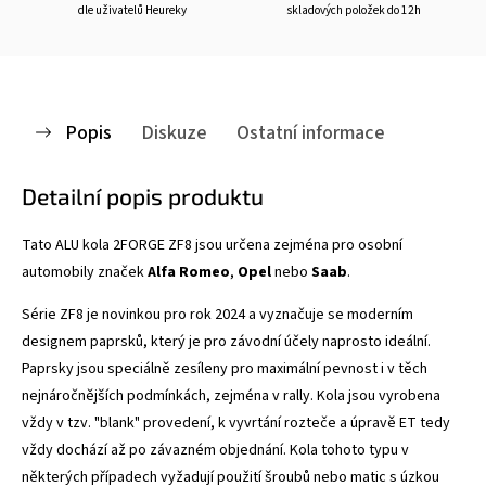
dle uživatelů Heureky
skladových položek do 12h
Popis
Diskuze
Ostatní informace
Detailní popis produktu
Tato ALU kola 2FORGE ZF8
jsou určena zejména pro osobní
automobily značek
Alfa Romeo
,
Opel
nebo
Saab
.
Série ZF8 je novinkou pro rok 2024 a vyznačuje se
moderním
designem paprsků, který je pro závodní účely naprosto ideální.
Paprsky jsou speciálně zesíleny pro maximální pevnost i v těch
nejnáročnějších podmínkách, zejména v rally. Kola jsou vyrobena
vždy v tzv. "blank" provedení, k vyvrtání rozteče a úpravě ET tedy
vždy dochází až po závazném objednání. Kola tohoto typu v
některých případech vyžadují použití šroubů nebo matic s úzkou