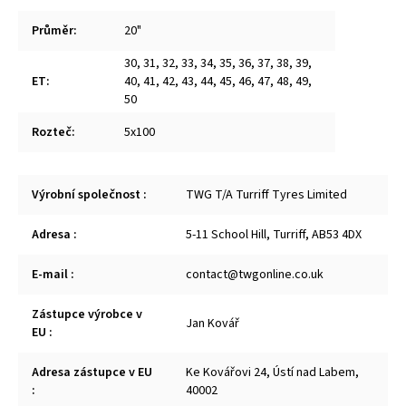
Průměr
:
20"
30
,
31
,
32
,
33
,
34
,
35
,
36
,
37
,
38
,
39
,
ET
:
40
,
41
,
42
,
43
,
44
,
45
,
46
,
47
,
48
,
49
,
50
Rozteč
:
5x100
Výrobní společnost
:
TWG T/A Turriff Tyres Limited
Adresa
:
5-11 School Hill, Turriff, AB53 4DX
E-mail
:
contact@twgonline.co.uk
Zástupce výrobce v
Jan Kovář
EU
:
Adresa zástupce v EU
Ke Kovářovi 24, Ústí nad Labem,
:
40002