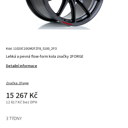
Kód:
11020C10GM2FZF8_5100_2FO
Lehká a pevná flow-form kola značky 2FORGE
Detailní informace
Značka:
2Forge
15 267 Kč
12 617 Kč bez DPH
3 TÝDNY