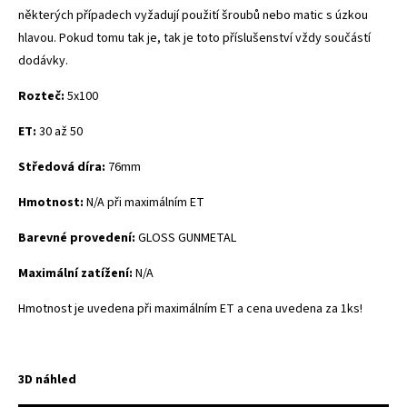
některých případech vyžadují použití šroubů nebo matic s úzkou
hlavou. Pokud tomu tak je, tak je toto příslušenství vždy součástí
dodávky.
Rozteč:
5x100
ET:
30 až 50
Středová díra:
76mm
Hmotnost:
N/A při maximálním ET
Barevné provedení:
GLOSS GUNMETAL
Maximální zatížení:
N/A
Hmotnost je uvedena při maximálním ET a cena uvedena za 1ks!
3D náhled