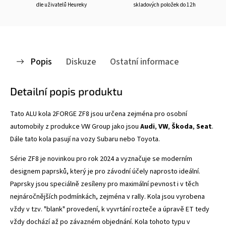
dle uživatelů Heureky
skladových položek do 12h
Popis
Diskuze
Ostatní informace
Detailní popis produktu
Tato ALU kola 2FORGE ZF8
jsou určena zejména pro osobní
automobily z produkce VW Group jako jsou
Audi
,
VW
,
Škoda
,
Seat
.
Dále tato kola pasují na vozy Subaru nebo Toyota.
Série ZF8 je novinkou pro rok 2024 a vyznačuje se
moderním
designem paprsků, který je pro závodní účely naprosto ideální.
Paprsky jsou speciálně zesíleny pro maximální pevnost i v těch
nejnáročnějších podmínkách, zejména v rally. Kola jsou vyrobena
vždy v tzv. "blank" provedení, k vyvrtání rozteče a úpravě ET tedy
vždy dochází až po závazném objednání. Kola tohoto typu v