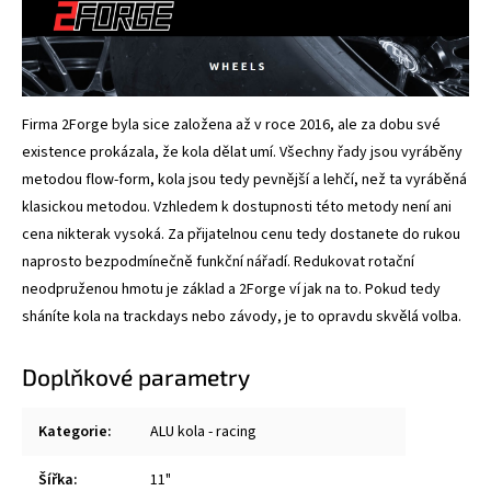
Firma 2Forge byla sice založena až v roce 2016, ale za dobu své
existence prokázala, že kola dělat umí. Všechny řady jsou vyráběny
metodou flow-form, kola jsou tedy pevnější a lehčí, než ta vyráběná
klasickou metodou. Vzhledem k dostupnosti této metody není ani
cena nikterak vysoká. Za přijatelnou cenu tedy dostanete do rukou
naprosto bezpodmínečně funkční nářadí. Redukovat rotační
neodpruženou hmotu je základ a 2Forge ví jak na to. Pokud tedy
sháníte kola na trackdays nebo závody, je to opravdu skvělá volba.
Doplňkové parametry
Kategorie
:
ALU kola - racing
Šířka
:
11"