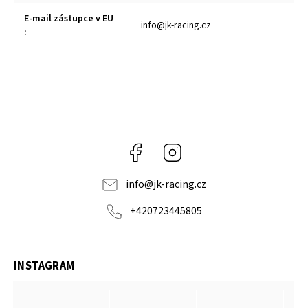
E-mail zástupce v EU
info@jk-racing.cz
:
Facebook
Instagram
info
@
jk-racing.cz
+420723445805
INSTAGRAM