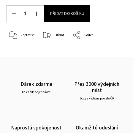
PŘIDAT DO KOŠÍKU
Zeptat se
Hlídat
Sdílet
Dárek zdarma
Přes 3000 výdejních
míst
ke každé objednávce
boxy a výdejny po celé ČR
Naprostá spokojenost
Okamžité odeslání