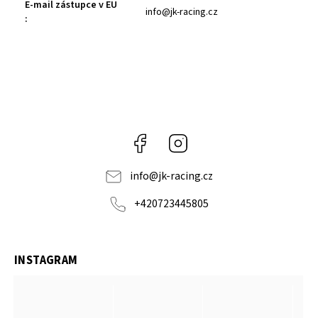
E-mail zástupce v EU
info@jk-racing.cz
:
Facebook
Instagram
info
@
jk-racing.cz
+420723445805
INSTAGRAM