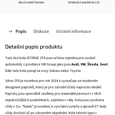
dle uživatelů Heureky
skladových položek do 12h
Popis
Diskuze
Ostatní informace
Detailní popis produktu
Tato ALU kola 2FORGE ZF8
jsou určena zejména pro osobní
automobily z produkce VW Group jako jsou
Audi
,
VW
,
Škoda
,
Seat
.
Dále tato kola pasují na vozy Subaru nebo Toyota.
Série ZF8 je novinkou pro rok 2024 a vyznačuje se
moderním
designem paprsků, který je pro závodní účely naprosto ideální.
Paprsky jsou speciálně zesíleny pro maximální pevnost i v těch
nejnáročnějších podmínkách, zejména v rally. Kola jsou vyrobena
vždy v tzv. "blank" provedení, k vyvrtání rozteče a úpravě ET tedy
vždy dochází až po závazném objednání. Kola tohoto typu v