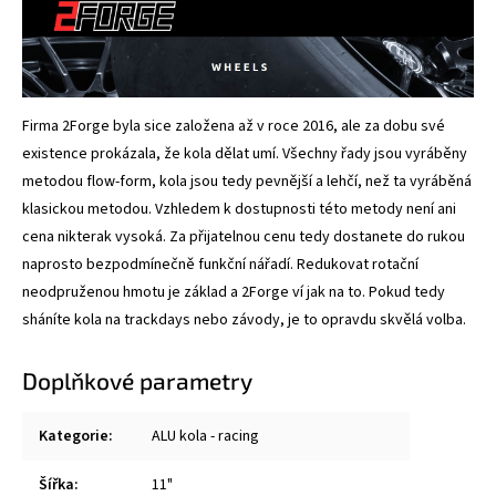
Firma 2Forge byla sice založena až v roce 2016, ale za dobu své
existence prokázala, že kola dělat umí. Všechny řady jsou vyráběny
metodou flow-form, kola jsou tedy pevnější a lehčí, než ta vyráběná
klasickou metodou. Vzhledem k dostupnosti této metody není ani
cena nikterak vysoká. Za přijatelnou cenu tedy dostanete do rukou
naprosto bezpodmínečně funkční nářadí. Redukovat rotační
neodpruženou hmotu je základ a 2Forge ví jak na to. Pokud tedy
sháníte kola na trackdays nebo závody, je to opravdu skvělá volba.
Doplňkové parametry
Kategorie
:
ALU kola - racing
Šířka
:
11"