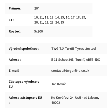
Průměr
:
20"
10
,
11
,
12
,
13
,
14
,
15
,
16
,
17
,
18
,
19
,
ET
:
20
,
21
,
22
,
23
,
24
,
25
Rozteč
:
5x100
Výrobní společnost
:
TWG T/A Turriff Tyres Limited
Adresa
:
5-11 School Hill, Turriff, AB53 4DX
E-mail
:
contact@twgonline.co.uk
Zástupce výrobce v
Jan Kovář
EU
:
Adresa zástupce v EU
Ke Kovářovi 24, Ústí nad Labem,
:
40002