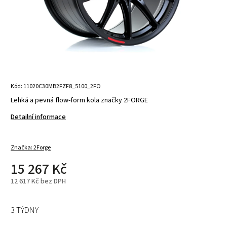
Kód:
11020C30MB2FZF8_5100_2FO
Lehká a pevná flow-form kola značky 2FORGE
Detailní informace
Značka:
2Forge
15 267 Kč
12 617 Kč bez DPH
3 TÝDNY