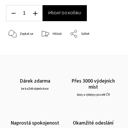
PŘIDAT DO KOŠÍKU
Zeptat se
Hlídat
Sdílet
Dárek zdarma
Přes 3000 výdejních
míst
ke každé objednávce
boxy a výdejny po celé ČR
Naprostá spokojenost
Okamžité odeslání