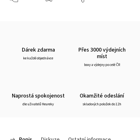
Dárek zdarma
Přes 3000 výdejních
míst
ke každé objednávce
boxy a výdejny po celé ČR
Naprostá spokojenost
Okamžité odeslání
dle uživatelů Heureky
skladových položek do 12h
Popis
Diskuze
Ostatní informace