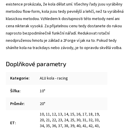
existence prokázala, že kola dělat umí. Všechny řady jsou vyráběny
metodou flow-form, kola jsou tedy pevnější a lehčí, než ta vyráběná
klasickou metodou. Vzhledem k dostupnosti této metody není ani
cena nikterak vysoká. Za přijatelnou cenu tedy dostanete do rukou
naprosto bezpodmínečně funkční nářadí. Redukovat rotační
neodpruženou hmotu je základ a 2Forge ví jak na to. Pokud tedy
sháníte kola na trackdays nebo závody, je to opravdu skvělá volba.
Doplňkové parametry
Kategorie
:
ALU kola - racing
Šířka
:
10"
Průměr
:
20"
10
,
11
,
12
,
13
,
14
,
15
,
16
,
17
,
18
,
19
,
20
,
21
,
22
,
23
,
24
,
25
,
30
,
31
,
32
,
33
,
ET
:
34
,
35
,
36
,
37
,
38
,
39
,
40
,
41
,
42
,
43
,