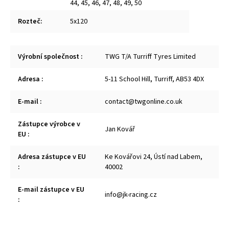
44
,
45
,
46
,
47
,
48
,
49
,
50
Rozteč
:
5x120
Výrobní společnost
:
TWG T/A Turriff Tyres Limited
Adresa
:
5-11 School Hill, Turriff, AB53 4DX
E-mail
:
contact@twgonline.co.uk
Zástupce výrobce v
Jan Kovář
EU
:
Adresa zástupce v EU
Ke Kovářovi 24, Ústí nad Labem,
:
40002
E-mail zástupce v EU
info@jk-racing.cz
: