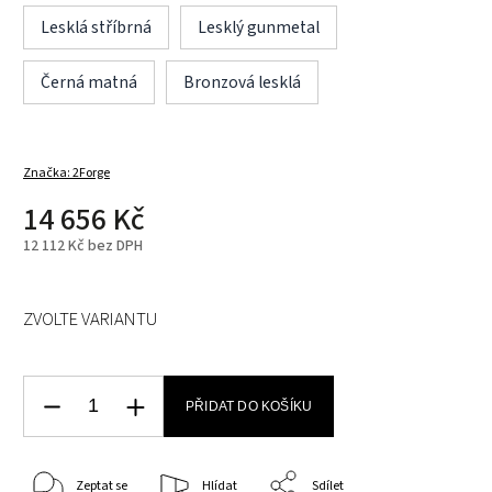
Lesklá stříbrná
Lesklý gunmetal
Černá matná
Bronzová lesklá
Značka:
2Forge
14 656 Kč
12 112 Kč bez DPH
ZVOLTE VARIANTU
PŘIDAT DO KOŠÍKU
Zeptat se
Hlídat
Sdílet