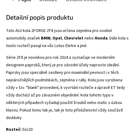
Detailní popis produktu
Tato ALU kola 2FORGE ZF8
jsou určena zejména pro osobní
automobily značek
BMW
,
Opel
,
Chevrolet
nebo
Honda
. Dále kola s
touto roztečí pasují na vůz Lotus Eletre a jiné.
Série ZF8 je novinkou pro rok 2024 a vyznačuje se
moderním
designem paprsků, který je pro závodní účely naprosto ideální.
Paprsky jsou speciálně zesíleny pro maximální pevnost i v těch
nejnáročnějších podmínkách, zejména v rally. Kola jsou vyrobena
vždy v tzv. "blank" provedení, k vyvrtání rozteče a úpravě ET tedy
vždy dochází až po závazném objednání. Kola tohoto typu v
některých případech vyžadují použití šroubů nebo matic s úzkou
hlavou. Pokud tomu tak je, tak je toto příslušenství vždy součástí
dodávky.
Rozteč:
5x120