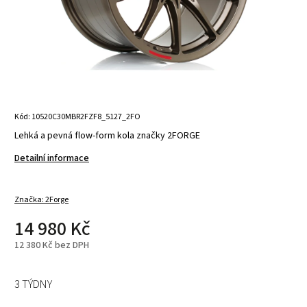
Kód:
10520C30MBR2FZF8_5127_2FO
Lehká a pevná flow-form kola značky 2FORGE
Detailní informace
Značka:
2Forge
14 980 Kč
12 380 Kč bez DPH
3 TÝDNY