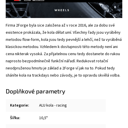
Firma 2Forge byla sice založena až v roce 2016, ale za dobu své
existence prokázala, že kola dělat umí. Všechny řady jsou vyráběny
metodou flow-form, kola jsou tedy pevnější a lehčí, než ta vyráběná
klasickou metodou. Vzhledem k dostupnosti této metody není ani
cena nikterak vysoká. Za přijatelnou cenu tedy dostanete do rukou
naprosto bezpodmínečně funkční nářadí. Redukovat rotační
neodpruženou hmotu je základ a 2Forge ví jak na to. Pokud tedy
sháníte kola na trackdays nebo závody, je to opravdu skvělá volba.
Doplňkové parametry
Kategorie
:
ALU kola - racing
Šířka
:
10,5"