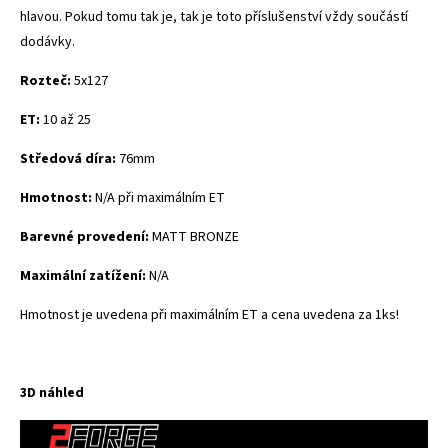
hlavou. Pokud tomu tak je, tak je toto příslušenství vždy součástí
dodávky.
Rozteč:
5x127
ET:
10 až 25
Středová díra:
76mm
Hmotnost:
N/A při maximálním ET
Barevné provedení:
MATT BRONZE
Maximální zatížení:
N/A
Hmotnost je uvedena při maximálním ET a cena uvedena za 1ks!
3D náhled