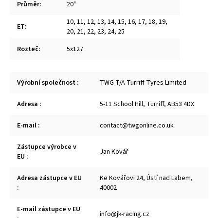
Průměr
:
20"
10
,
11
,
12
,
13
,
14
,
15
,
16
,
17
,
18
,
19
,
ET
:
20
,
21
,
22
,
23
,
24
,
25
Rozteč
:
5x127
Výrobní společnost
:
TWG T/A Turriff Tyres Limited
Adresa
:
5-11 School Hill, Turriff, AB53 4DX
E-mail
:
contact@twgonline.co.uk
Zástupce výrobce v
Jan Kovář
EU
:
Adresa zástupce v EU
Ke Kovářovi 24, Ústí nad Labem,
:
40002
E-mail zástupce v EU
info@jk-racing.cz