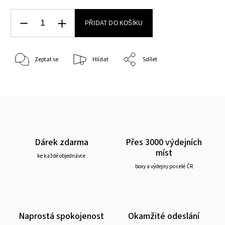
PŘIDAT DO KOŠÍKU
Zeptat se
Hlídat
Sdílet
Dárek zdarma
Přes 3000 výdejních
míst
ke každé objednávce
boxy a výdejny po celé ČR
Naprostá spokojenost
Okamžité odeslání