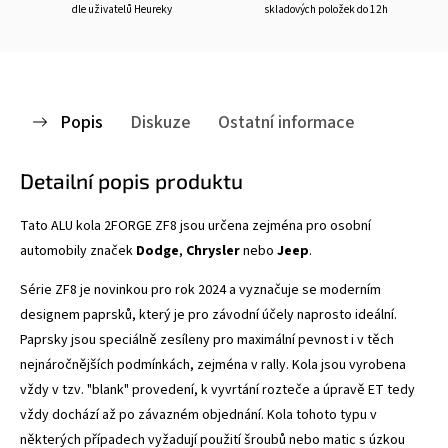
dle uživatelů Heureky
skladových položek do 12h
Popis
Diskuze
Ostatní informace
Detailní popis produktu
Tato ALU kola 2FORGE ZF8
jsou určena zejména pro osobní
automobily značek
Dodge
,
Chrysler
nebo
Jeep
.
Série ZF8 je novinkou pro rok 2024 a vyznačuje se
moderním
designem paprsků, který je pro závodní účely naprosto ideální.
Paprsky jsou speciálně zesíleny pro maximální pevnost i v těch
nejnáročnějších podmínkách, zejména v rally. Kola jsou vyrobena
vždy v tzv. "blank" provedení, k vyvrtání rozteče a úpravě ET tedy
vždy dochází až po závazném objednání. Kola tohoto typu v
některých případech vyžadují použití šroubů nebo matic s úzkou