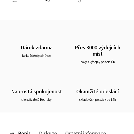
Dárek zdarma
Přes 3000 výdejních
míst
ke každé objednávce
boxy a výdejny po celé ČR
Naprostá spokojenost
Okamžité odeslání
dle uživatelů Heureky
skladových položek do 12h
Popis
Diskuze
Ostatní informace