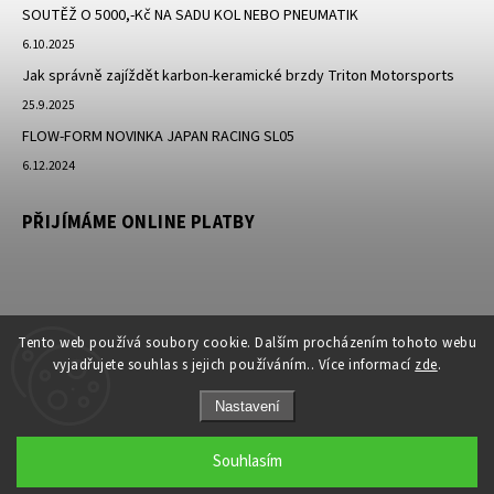
SOUTĚŽ O 5000,-Kč NA SADU KOL NEBO PNEUMATIK
6.10.2025
Jak správně zajíždět karbon-keramické brzdy Triton Motorsports
25.9.2025
FLOW-FORM NOVINKA JAPAN RACING SL05
6.12.2024
PŘIJÍMÁME ONLINE PLATBY
Tento web používá soubory cookie. Dalším procházením tohoto webu
vyjadřujete souhlas s jejich používáním.. Více informací
zde
.
Nastavení
Copyright 2026
JK-Racing.cz
. Všechna práva vyhrazena.
Souhlasím
Grafický návrh vytvořil a nakódoval
Shoptak.cz