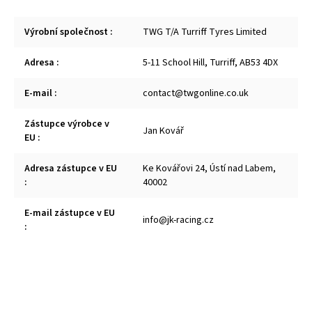
Výrobní společnost
:
TWG T/A Turriff Tyres Limited
Adresa
:
5-11 School Hill, Turriff, AB53 4DX
E-mail
:
contact@twgonline.co.uk
Zástupce výrobce v
Jan Kovář
EU
:
Adresa zástupce v EU
Ke Kovářovi 24, Ústí nad Labem,
:
40002
E-mail zástupce v EU
info@jk-racing.cz
: