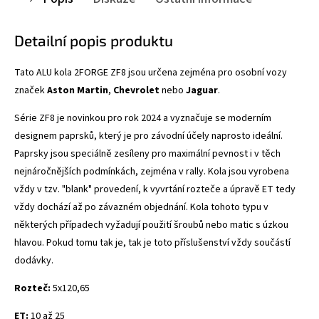
Detailní popis produktu
Tato ALU kola 2FORGE ZF8
jsou určena zejména pro osobní vozy
značek
Aston Martin
,
Chevrolet
nebo
Jaguar
.
Série ZF8 je novinkou pro rok 2024 a vyznačuje se
moderním
designem paprsků, který je pro závodní účely naprosto ideální.
Paprsky jsou speciálně zesíleny pro maximální pevnost i v těch
nejnáročnějších podmínkách, zejména v rally. Kola jsou vyrobena
vždy v tzv. "blank" provedení, k vyvrtání rozteče a úpravě ET tedy
vždy dochází až po závazném objednání. Kola tohoto typu v
některých případech vyžadují použití šroubů nebo matic s úzkou
hlavou. Pokud tomu tak je, tak je toto příslušenství vždy součástí
dodávky.
Rozteč:
5x120,65
ET:
10 až 25