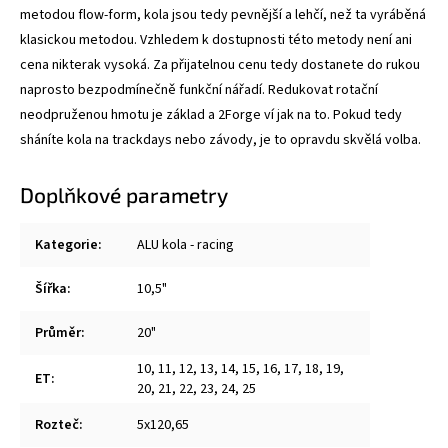
metodou flow-form, kola jsou tedy pevnější a lehčí, než ta vyráběná
klasickou metodou. Vzhledem k dostupnosti této metody není ani
cena nikterak vysoká. Za přijatelnou cenu tedy dostanete do rukou
naprosto bezpodmínečně funkční nářadí. Redukovat rotační
neodpruženou hmotu je základ a 2Forge ví jak na to. Pokud tedy
sháníte kola na trackdays nebo závody, je to opravdu skvělá volba.
Doplňkové parametry
Kategorie
:
ALU kola - racing
Šířka
:
10,5"
Průměr
:
20"
10
,
11
,
12
,
13
,
14
,
15
,
16
,
17
,
18
,
19
,
ET
:
20
,
21
,
22
,
23
,
24
,
25
Rozteč
:
5x120,65