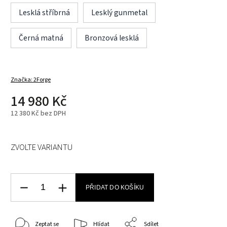
Lesklá stříbrná
Lesklý gunmetal
Černá matná
Bronzová lesklá
Značka:
2Forge
14 980 Kč
12 380 Kč bez DPH
ZVOLTE VARIANTU
PŘIDAT DO KOŠÍKU
Zeptat se
Hlídat
Sdílet