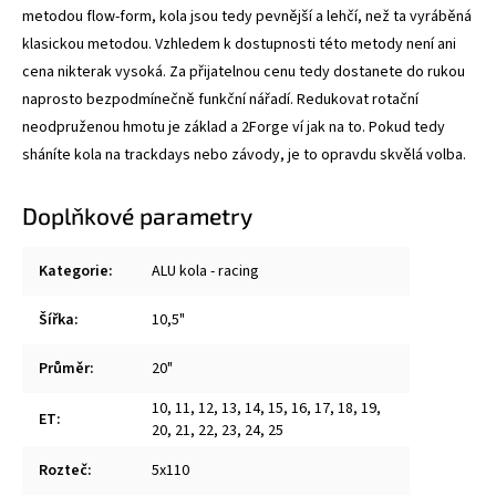
metodou flow-form, kola jsou tedy pevnější a lehčí, než ta vyráběná
klasickou metodou. Vzhledem k dostupnosti této metody není ani
cena nikterak vysoká. Za přijatelnou cenu tedy dostanete do rukou
naprosto bezpodmínečně funkční nářadí. Redukovat rotační
neodpruženou hmotu je základ a 2Forge ví jak na to. Pokud tedy
sháníte kola na trackdays nebo závody, je to opravdu skvělá volba.
Doplňkové parametry
Kategorie
:
ALU kola - racing
Šířka
:
10,5"
Průměr
:
20"
10
,
11
,
12
,
13
,
14
,
15
,
16
,
17
,
18
,
19
,
ET
:
20
,
21
,
22
,
23
,
24
,
25
Rozteč
:
5x110