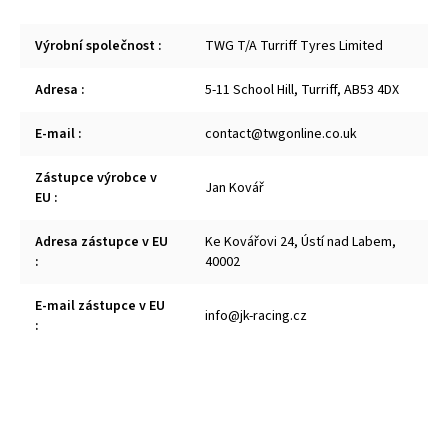
Výrobní společnost
:
TWG T/A Turriff Tyres Limited
Adresa
:
5-11 School Hill, Turriff, AB53 4DX
E-mail
:
contact@twgonline.co.uk
Zástupce výrobce v
Jan Kovář
EU
:
Adresa zástupce v EU
Ke Kovářovi 24, Ústí nad Labem,
:
40002
E-mail zástupce v EU
info@jk-racing.cz
: