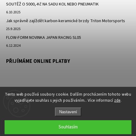
SOUTĚŽ O 5000,-Kč NA SADU KOL NEBO PNEUMATIK
6.10.2025
Jak správně zajíždět karbon-keramické brzdy Triton Motorsports
25.9.2025
FLOW-FORM NOVINKA JAPAN RACING SL05
6.12.2024
PŘIJÍMÁME ONLINE PLATBY
Tento web používá soubory cookie. Dalším procházením tohoto webu
vyjadřujete souhlas s jejich používáním.. Více informací
zde
.
Nastavení
Copyright 2026
JK-Racing.cz
. Všechna práva vyhrazena.
Souhlasím
Grafický návrh vytvořil a nakódoval
Shoptak.cz