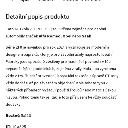
Detailní popis produktu
Tato ALU kola 2FORGE ZF8
jsou určena zejména pro osobní
automobily značek
Alfa Romeo
,
Opel
nebo
Saab
.
Série ZF8 je novinkou pro rok 2024 a vyznačuje se
moderním
designem paprsků, který je pro závodní účely naprosto ideální.
Paprsky jsou speciálně zesíleny pro maximální pevnost i v těch
nejnáročnějších podmínkách, zejména v rally. Kola jsou vyrobena
vždy v tzv. "blank" provedení, k vyvrtání rozteče a úpravě ET tedy
vždy dochází až po závazném objednání. Kola tohoto typu v
některých případech vyžadují použití šroubů nebo matic s úzkou
hlavou. Pokud tomu tak je, tak je toto příslušenství vždy součástí
dodávky.
Rozteč:
5x110
ET:
10 až 25