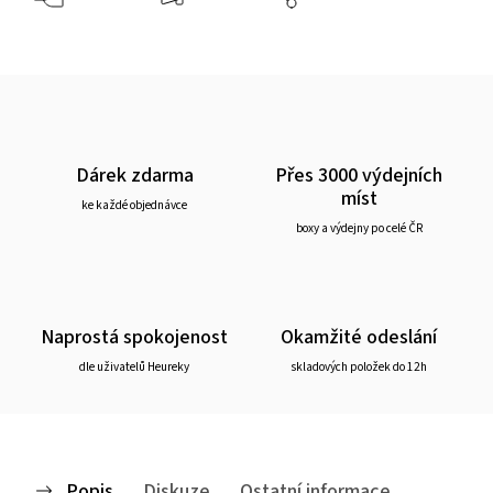
Dárek zdarma
Přes 3000 výdejních
míst
ke každé objednávce
boxy a výdejny po celé ČR
Naprostá spokojenost
Okamžité odeslání
dle uživatelů Heureky
skladových položek do 12h
Popis
Diskuze
Ostatní informace