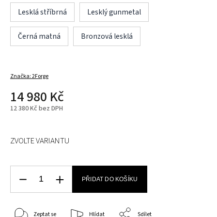
Lesklá stříbrná
Lesklý gunmetal
Černá matná
Bronzová lesklá
Značka:
2Forge
14 980 Kč
12 380 Kč bez DPH
ZVOLTE VARIANTU
PŘIDAT DO KOŠÍKU
Zeptat se
Hlídat
Sdílet