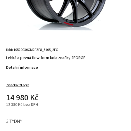
Kód:
10520C30GM2FZF8_5105_2FO
Lehká a pevná flow-form kola značky 2FORGE
Detailní informace
Značka:
2Forge
14 980 Kč
12 380 Kč bez DPH
3 TÝDNY