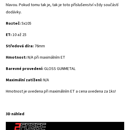
hlavou. Pokud tomu tak je, tak je toto příslušenství vždy součástí
dodávky.
Rozteč:
5x105
ET:
10 až 25
Středová díra:
76mm
Hmotnost:
N/A při maximálním ET
Barevné provedení:
GLOSS GUNMETAL
Maximální zatížení:
N/A
Hmotnost je uvedena při maximálním ET a cena uvedena za 1ks!
3D náhled