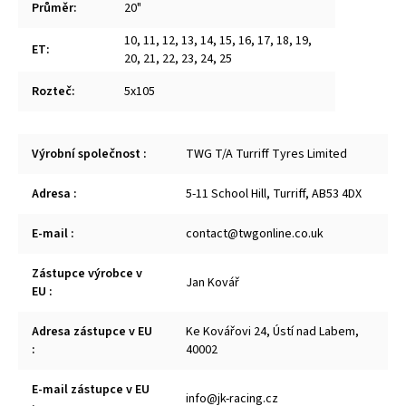
Průměr
:
20"
10
,
11
,
12
,
13
,
14
,
15
,
16
,
17
,
18
,
19
,
ET
:
20
,
21
,
22
,
23
,
24
,
25
Rozteč
:
5x105
Výrobní společnost
:
TWG T/A Turriff Tyres Limited
Adresa
:
5-11 School Hill, Turriff, AB53 4DX
E-mail
:
contact@twgonline.co.uk
Zástupce výrobce v
Jan Kovář
EU
:
Adresa zástupce v EU
Ke Kovářovi 24, Ústí nad Labem,
:
40002
E-mail zástupce v EU
info@jk-racing.cz