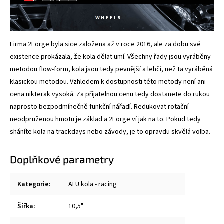
Firma 2Forge byla sice založena až v roce 2016, ale za dobu své
existence prokázala, že kola dělat umí. Všechny řady jsou vyráběny
metodou flow-form, kola jsou tedy pevnější a lehčí, než ta vyráběná
klasickou metodou. Vzhledem k dostupnosti této metody není ani
cena nikterak vysoká. Za přijatelnou cenu tedy dostanete do rukou
naprosto bezpodmínečně funkční nářadí. Redukovat rotační
neodpruženou hmotu je základ a 2Forge ví jak na to. Pokud tedy
sháníte kola na trackdays nebo závody, je to opravdu skvělá volba.
Doplňkové parametry
Kategorie
:
ALU kola - racing
Šířka
:
10,5"