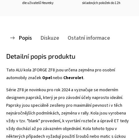
dle uživatelů Heureky
skladových položek do 12h
Popis
Diskuze
Ostatní informace
Detailní popis produktu
Tato ALU kola 2FORGE ZF8
jsou určena zejména pro osobní
automobily značek
Opel
nebo
Chevrolet
.
Série ZF8 je novinkou pro rok 2024 a vyznačuje se
moderním
designem paprsků, který je pro závodní účely naprosto ideální.
Paprsky jsou speciálně zesíleny pro maximální pevnost i v těch
nejnáročnějších podmínkách, zejména v rally. Kola jsou vyrobena
vždy v tzv. "blank" provedení, k vyvrtání rozteče a úpravě ET tedy
vždy dochází až po závazném objednání. Kola tohoto typu v
některých případech vyžadují použití šroubů nebo matic s úzkou