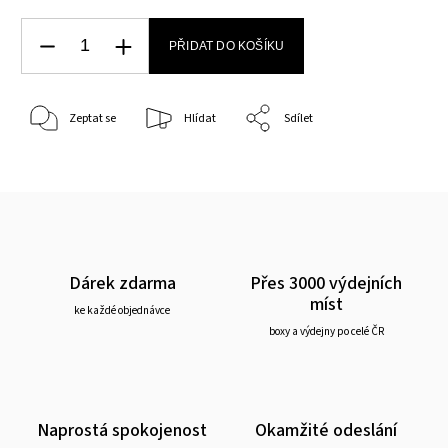
PŘIDAT DO KOŠÍKU
Zeptat se
Hlídat
Sdílet
Dárek zdarma
Přes 3000 výdejních
míst
ke každé objednávce
boxy a výdejny po celé ČR
Naprostá spokojenost
Okamžité odeslání