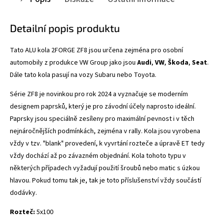
Detailní popis produktu
Tato ALU kola 2FORGE ZF8
jsou určena zejména pro osobní
automobily z produkce VW Group jako jsou
Audi
,
VW
,
Škoda
,
Seat
.
Dále tato kola pasují na vozy Subaru nebo Toyota.
Série ZF8 je novinkou pro rok 2024 a vyznačuje se
moderním
designem paprsků, který je pro závodní účely naprosto ideální.
Paprsky jsou speciálně zesíleny pro maximální pevnost i v těch
nejnáročnějších podmínkách, zejména v rally. Kola jsou vyrobena
vždy v tzv. "blank" provedení, k vyvrtání rozteče a úpravě ET tedy
vždy dochází až po závazném objednání. Kola tohoto typu v
některých případech vyžadují použití šroubů nebo matic s úzkou
hlavou. Pokud tomu tak je, tak je toto příslušenství vždy součástí
dodávky.
Rozteč:
5x100