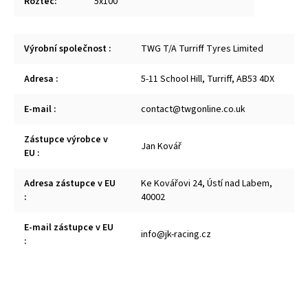
Rozteč
:
5x100
Výrobní společnost
:
TWG T/A Turriff Tyres Limited
Adresa
:
5-11 School Hill, Turriff, AB53 4DX
E-mail
:
contact@twgonline.co.uk
Zástupce výrobce v
Jan Kovář
EU
:
Adresa zástupce v EU
Ke Kovářovi 24, Ústí nad Labem,
:
40002
E-mail zástupce v EU
info@jk-racing.cz
: