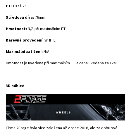
ET:
10 až 25
Středová díra:
76mm
Hmotnost:
N/A při maximálním ET
Barevné provedení:
WHITE
Maximální zatížení:
N/A
Hmotnost je uvedena při maximálním ET a cena uvedena za 1ks!
3D náhled
Firma 2Forge byla sice založena až v roce 2016, ale za dobu své