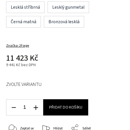
Lesklá stříbrná
Lesklý gunmetal
Černá matná
Bronzová lesklá
Značka:
2Forge
11 423 Kč
9 441 Kč bez DPH
ZVOLTE VARIANTU
PŘIDAT DO KOŠÍKU
Zeptat se
Hlídat
Sdílet