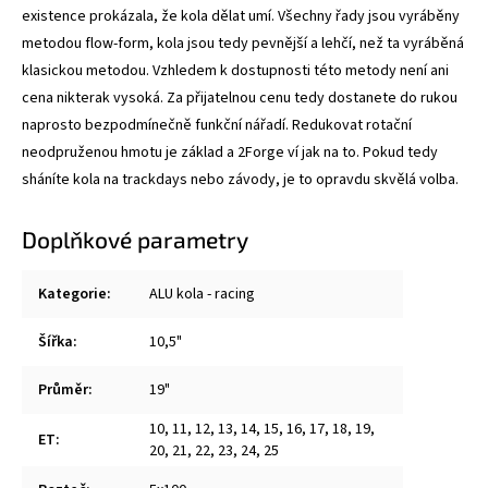
existence prokázala, že kola dělat umí. Všechny řady jsou vyráběny
metodou flow-form, kola jsou tedy pevnější a lehčí, než ta vyráběná
klasickou metodou. Vzhledem k dostupnosti této metody není ani
cena nikterak vysoká. Za přijatelnou cenu tedy dostanete do rukou
naprosto bezpodmínečně funkční nářadí. Redukovat rotační
neodpruženou hmotu je základ a 2Forge ví jak na to. Pokud tedy
sháníte kola na trackdays nebo závody, je to opravdu skvělá volba.
Doplňkové parametry
Kategorie
:
ALU kola - racing
Šířka
:
10,5"
Průměr
:
19"
10
,
11
,
12
,
13
,
14
,
15
,
16
,
17
,
18
,
19
,
ET
:
20
,
21
,
22
,
23
,
24
,
25