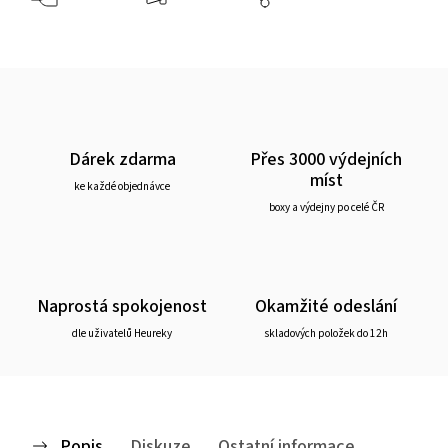
Dárek zdarma
Přes 3000 výdejních
míst
ke každé objednávce
boxy a výdejny po celé ČR
Naprostá spokojenost
Okamžité odeslání
dle uživatelů Heureky
skladových položek do 12h
Popis
Diskuze
Ostatní informace