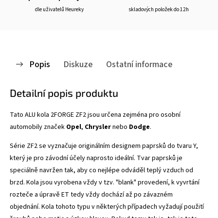
dle uživatelů Heureky
skladových položek do 12h
Popis
Diskuze
Ostatní informace
Detailní popis produktu
Tato ALU kola 2FORGE ZF2
jsou určena zejména pro osobní
automobily značek
Opel
,
Chrysler
nebo
Dodge
.
Série ZF2 se vyznačuje
originálním designem paprsků do tvaru Y,
který je pro závodní účely naprosto ideální. Tvar paprsků je
speciálně navržen tak, aby co nejlépe odváděl teplý vzduch od
brzd. Kola jsou vyrobena vždy v tzv. "blank" provedení, k vyvrtání
rozteče a úpravě ET tedy vždy dochází až po závazném
objednání. Kola tohoto typu v některých případech vyžadují použití