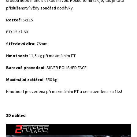
šroubů nebo matic s úzkou hlavou. Pokud tomu tak je, tak je toto
příslušenství vždy součástí dodávky.
Rozteč:
5x115
ET:
15 až 60
Středová díra:
76mm
Hmotnost:
11,5 kg při maximálním ET
Barevné provedení:
SILVER POLISHED FACE
Maximální zatížení:
850 kg
Hmotnost je uvedena při maximálním ET a cena uvedena za 1ks!
3D náhled