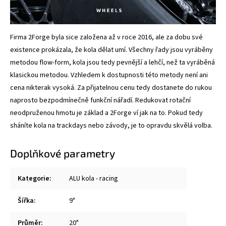
Firma 2Forge byla sice založena až v roce 2016, ale za dobu své
existence prokázala, že kola dělat umí. Všechny řady jsou vyráběny
metodou flow-form, kola jsou tedy pevnější a lehčí, než ta vyráběná
klasickou metodou. Vzhledem k dostupnosti této metody není ani
cena nikterak vysoká. Za přijatelnou cenu tedy dostanete do rukou
naprosto bezpodmínečně funkční nářadí. Redukovat rotační
neodpruženou hmotu je základ a 2Forge ví jak na to. Pokud tedy
sháníte kola na trackdays nebo závody, je to opravdu skvělá volba.
Doplňkové parametry
Kategorie
:
ALU kola - racing
Šířka
:
9"
Průměr
:
20"