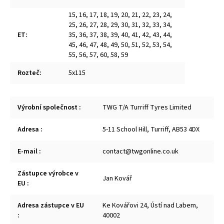
15
,
16
,
17
,
18
,
19
,
20
,
21
,
22
,
23
,
24
,
25
,
26
,
27
,
28
,
29
,
30
,
31
,
32
,
33
,
34
,
ET
:
35
,
36
,
37
,
38
,
39
,
40
,
41
,
42
,
43
,
44
,
45
,
46
,
47
,
48
,
49
,
50
,
51
,
52
,
53
,
54
,
55
,
56
,
57
,
60
,
58
,
59
Rozteč
:
5x115
Výrobní společnost
:
TWG T/A Turriff Tyres Limited
Adresa
:
5-11 School Hill, Turriff, AB53 4DX
E-mail
:
contact@twgonline.co.uk
Zástupce výrobce v
Jan Kovář
EU
:
Adresa zástupce v EU
Ke Kovářovi 24, Ústí nad Labem,
:
40002