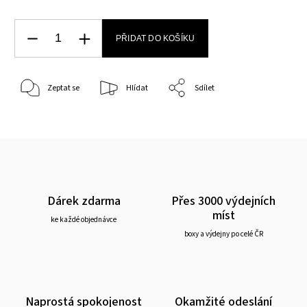
PŘIDAT DO KOŠÍKU
Zeptat se
Hlídat
Sdílet
Dárek zdarma
Přes 3000 výdejních
míst
ke každé objednávce
boxy a výdejny po celé ČR
Naprostá spokojenost
Okamžité odeslání