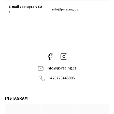
E-mail zástupce v EU
info@jk-racing.cz
:
Facebook
Instagram
info
@
jk-racing.cz
+420723445805
INSTAGRAM