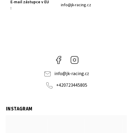
E-mail zástupce v EU
info@jk-racing.cz
:
Facebook
Instagram
info
@
jk-racing.cz
+420723445805
INSTAGRAM