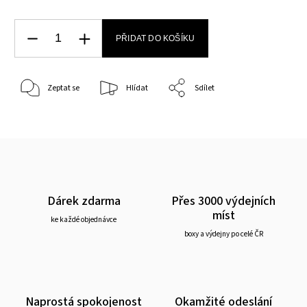
PŘIDAT DO KOŠÍKU
Zeptat se
Hlídat
Sdílet
Dárek zdarma
Přes 3000 výdejních
míst
ke každé objednávce
boxy a výdejny po celé ČR
Naprostá spokojenost
Okamžité odeslání