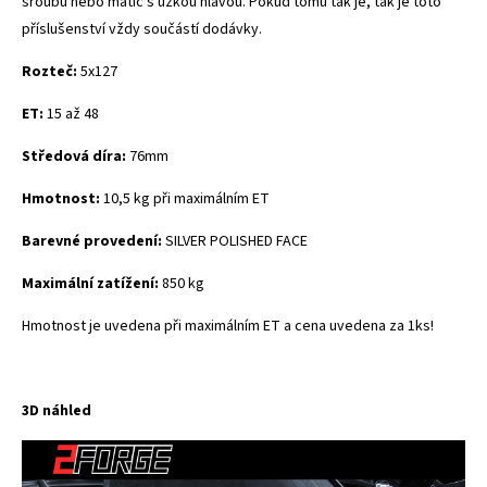
šroubů nebo matic s úzkou hlavou. Pokud tomu tak je, tak je toto
příslušenství vždy součástí dodávky.
Rozteč:
5x127
ET:
15 až 48
Středová díra:
76mm
Hmotnost:
10,5 kg při maximálním ET
Barevné provedení:
SILVER POLISHED FACE
Maximální zatížení:
850 kg
Hmotnost je uvedena při maximálním ET a cena uvedena za 1ks!
3D náhled