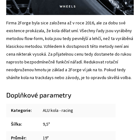
Firma 2Forge byla sice založena až v roce 2016, ale za dobu své
existence prokázala, že kola dělat umí. Všechny řady jsou vyráběny
metodou flow-form, kola jsou tedy pevnější a lehčí, než ta vyráběná
klasickou metodou. Vzhledem k dostupnosti této metody není ani
cena nikterak vysoká. Za přijatelnou cenu tedy dostanete do rukou
naprosto bezpodmínečně funkční nářadí. Redukovat rotační
neodpruženou hmotu je základ a 2Forge ví jak na to. Pokud tedy
sháníte kola na trackdays nebo závody, je to opravdu skvělá volba.
Doplňkové parametry
Kategorie
:
ALU kola - racing
Šířka
:
9,5"
Průměr
:
19"