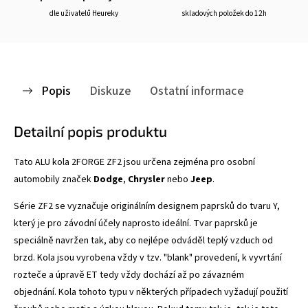
dle uživatelů Heureky
skladových položek do 12h
Popis
Diskuze
Ostatní informace
Detailní popis produktu
Tato ALU kola 2FORGE ZF2
jsou určena zejména pro osobní
automobily značek
Dodge
,
Chrysler
nebo
Jeep
.
Série ZF2 se vyznačuje
originálním designem paprsků do tvaru Y,
který je pro závodní účely naprosto ideální. Tvar paprsků je
speciálně navržen tak, aby co nejlépe odváděl teplý vzduch od
brzd. Kola jsou vyrobena vždy v tzv. "blank" provedení, k vyvrtání
rozteče a úpravě ET tedy vždy dochází až po závazném
objednání. Kola tohoto typu v některých případech vyžadují použití