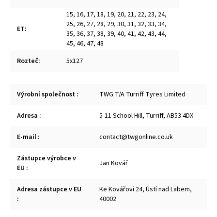
15
,
16
,
17
,
18
,
19
,
20
,
21
,
22
,
23
,
24
,
25
,
26
,
27
,
28
,
29
,
30
,
31
,
32
,
33
,
34
,
ET
:
35
,
36
,
37
,
38
,
39
,
40
,
41
,
42
,
43
,
44
,
45
,
46
,
47
,
48
Rozteč
:
5x127
Výrobní společnost
:
TWG T/A Turriff Tyres Limited
Adresa
:
5-11 School Hill, Turriff, AB53 4DX
E-mail
:
contact@twgonline.co.uk
Zástupce výrobce v
Jan Kovář
EU
:
Adresa zástupce v EU
Ke Kovářovi 24, Ústí nad Labem,
:
40002