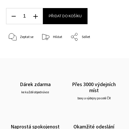
PŘIDAT DO KOŠÍKU
Zeptat se
Hlídat
Sdílet
Dárek zdarma
Přes 3000 výdejních
míst
ke každé objednávce
boxy a výdejny po celé ČR
Naprostá spokojenost
Okamžité odeslání