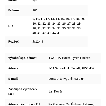
Šířka
:
8,5"
Průměr
:
20"
9
,
10
,
11
,
12
,
13
,
14
,
15
,
16
,
17
,
18
,
19
,
20
,
21
,
22
,
23
,
24
,
25
,
26
,
27
,
28
,
29
,
ET
:
30
,
31
,
32
,
33
,
34
,
35
,
36
,
37
,
38
,
39
,
40
,
41
,
42
,
43
,
44
,
45
Rozteč
:
5x114,3
Výrobní společnost
:
TWG T/A Turriff Tyres Limited
Adresa
:
5-11 School Hill, Turriff, AB53 4DX
E-mail
:
contact@twgonline.co.uk
Zástupce výrobce v
Jan Kovář
EU
:
Adresa zástupce v EU
Ke Kovářovi 24, Ústí nad Labem,