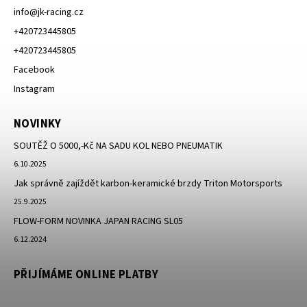
info
@
jk-racing.cz
+420723445805
+420723445805
Facebook
Instagram
NOVINKY
SOUTĚŽ O 5000,-Kč NA SADU KOL NEBO PNEUMATIK
6.10.2025
Jak správně zajíždět karbon-keramické brzdy Triton Motorsports
25.9.2025
FLOW-FORM NOVINKA JAPAN RACING SL05
6.12.2024
PŘIJÍMÁME ONLINE PLATBY