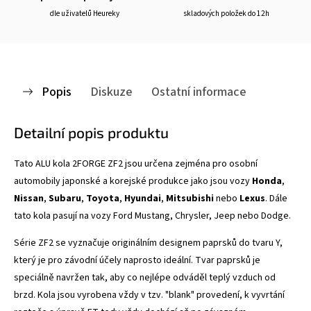
dle uživatelů Heureky
skladových položek do 12h
Popis
Diskuze
Ostatní informace
Detailní popis produktu
Tato ALU kola 2FORGE ZF2
jsou určena zejména pro osobní
automobily japonské a korejské produkce jako jsou vozy
Honda
,
Nissan
,
Subaru
,
Toyota
,
Hyundai
,
Mitsubishi
nebo
Lexus
. Dále
tato kola pasují na vozy Ford Mustang, Chrysler, Jeep nebo Dodge.
Série ZF2 se vyznačuje
originálním designem paprsků do tvaru Y,
který je pro závodní účely naprosto ideální. Tvar paprsků je
speciálně navržen tak, aby co nejlépe odváděl teplý vzduch od
brzd. Kola jsou vyrobena vždy v tzv. "blank" provedení, k vyvrtání