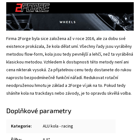
Firma 2Forge byla sice založena až v roce 2016, ale za dobu své
existence prokázala, že kola dělat umí. Všechny řady jsou vyráběny
metodou flow-form, kola jsou tedy pevnější a lehčí, než ta vyráběná
klasickou metodou. Vzhledem k dostupnosti této metody není ani
cena nikterak vysoká. Za přijatelnou cenu tedy dostanete do rukou
naprosto bezpodmínečně funkční nářadí. Redukovat rotační
neodpruženou hmotu je základ a 2Forge ví jak na to. Pokud tedy
sháníte kola na trackdays nebo závody, je to opravdu skvělá volba.
Doplňkové parametry
Kategorie
:
ALU kola - racing