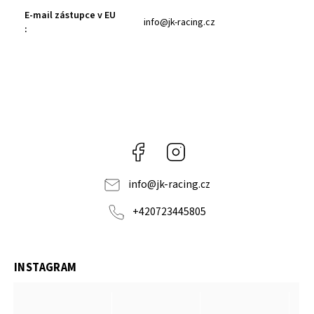
E-mail zástupce v EU
info@jk-racing.cz
:
Facebook
Instagram
info
@
jk-racing.cz
+420723445805
INSTAGRAM