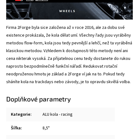
Firma 2Forge byla sice založena až v roce 2016, ale za dobu své
existence prokázala, že kola dělat umí. Všechny řady jsou vyráběny
metodou flow-form, kola jsou tedy pevnější a lehčí, než ta vyráběná
klasickou metodou. Vzhledem k dostupnosti této metody není ani
cena nikterak vysoká. Za přijatelnou cenu tedy dostanete do rukou
naprosto bezpodmínečně funkční nářadí. Redukovat rotační
neodpruženou hmotu je základ a 2Forge ví jak na to. Pokud tedy
sháníte kola na trackdays nebo závody, je to opravdu skvělá volba.
Doplňkové parametry
Kategorie
:
ALU kola - racing
Šířka
:
8,5"