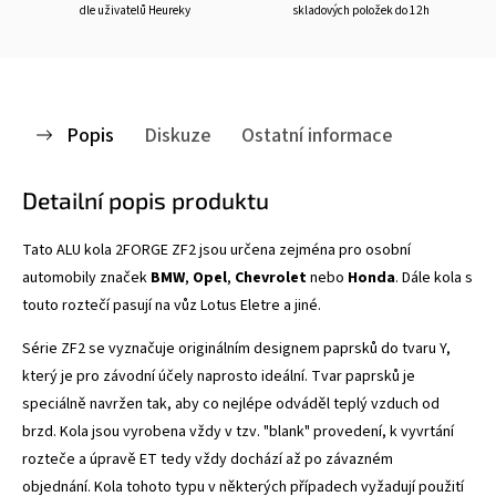
dle uživatelů Heureky
skladových položek do 12h
Popis
Diskuze
Ostatní informace
Detailní popis produktu
Tato ALU kola 2FORGE ZF2
jsou určena zejména pro osobní
automobily značek
BMW
,
Opel
,
Chevrolet
nebo
Honda
. Dále kola s
touto roztečí pasují na vůz Lotus Eletre a jiné.
Série ZF2 se vyznačuje
originálním designem paprsků do tvaru Y,
který je pro závodní účely naprosto ideální. Tvar paprsků je
speciálně navržen tak, aby co nejlépe odváděl teplý vzduch od
brzd. Kola jsou vyrobena vždy v tzv. "blank" provedení, k vyvrtání
rozteče a úpravě ET tedy vždy dochází až po závazném
objednání. Kola tohoto typu v některých případech vyžadují použití