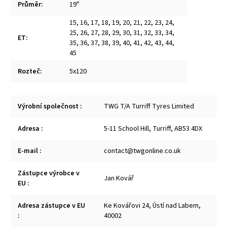
Průměr
:
19"
15
,
16
,
17
,
18
,
19
,
20
,
21
,
22
,
23
,
24
,
25
,
26
,
27
,
28
,
29
,
30
,
31
,
32
,
33
,
34
,
ET
:
35
,
36
,
37
,
38
,
39
,
40
,
41
,
42
,
43
,
44
,
45
Rozteč
:
5x120
Výrobní společnost
:
TWG T/A Turriff Tyres Limited
Adresa
:
5-11 School Hill, Turriff, AB53 4DX
E-mail
:
contact@twgonline.co.uk
Zástupce výrobce v
Jan Kovář
EU
:
Adresa zástupce v EU
Ke Kovářovi 24, Ústí nad Labem,
:
40002