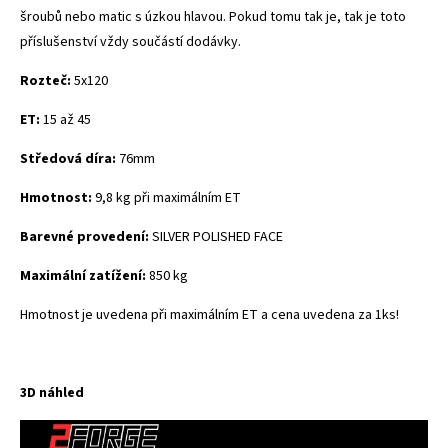
šroubů nebo matic s úzkou hlavou. Pokud tomu tak je, tak je toto
příslušenství vždy součástí dodávky.
Rozteč:
5x120
ET:
15 až 45
Středová díra:
76mm
Hmotnost:
9,8 kg při maximálním ET
Barevné provedení:
SILVER POLISHED FACE
Maximální zatížení:
850 kg
Hmotnost je uvedena při maximálním ET a cena uvedena za 1ks!
3D náhled