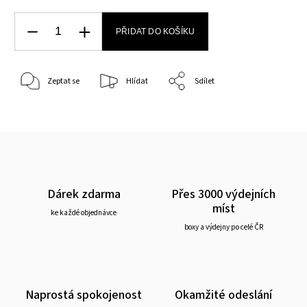
PŘIDAT DO KOŠÍKU
Zeptat se
Hlídat
Sdílet
Dárek zdarma
Přes 3000 výdejních
míst
ke každé objednávce
boxy a výdejny po celé ČR
Naprostá spokojenost
Okamžité odeslání